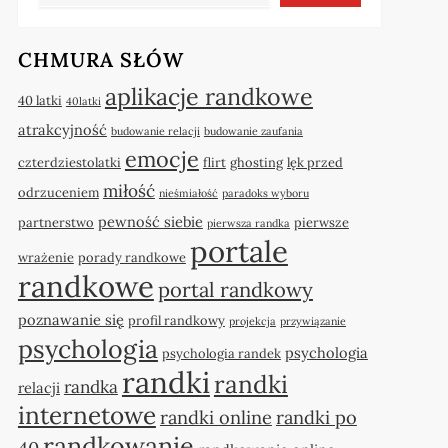
CHMURA SŁÓW
aplikacje randkowe
40 latki
40latki
atrakcyjność
budowanie relacji
budowanie zaufania
emocje
czterdziestolatki
flirt
ghosting
lęk przed
miłość
odrzuceniem
nieśmiałość
paradoks wyboru
pewność siebie
partnerstwo
pierwsze
pierwsza randka
portale
wrażenie
porady randkowe
randkowe
portal randkowy
poznawanie się
profil randkowy
projekcja
przywiązanie
psychologia
psychologia
psychologia randek
randki
randki
randka
relacji
internetowe
randki online
randki po
randkowanie