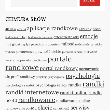
SZUKAJ
CHMURA SŁÓW
aplikacje randkowe
atrakcyjność
40 latki
40latki
emocje
czterdziestolatki
budowanie relacji
budowanie zaufania
miłość
flirt
ghosting
lęk przed odrzuceniem
nieśmiałość
paradoks
pewność siebie
partnerstwo
pierwsze
wyboru
pierwsza randka
portale
wrażenie
porady randkowe
randkowe
portal randkowy
poznawanie
psychologia
się
profil randkowy
projekcja
przywiązanie
randki
randka
psychologia relacji
psychologia randek
randki internetowe
randki online
randki
randkowanie
po 40
randkowanie online
relacje
serwisy
randkowanie po 40
samotność