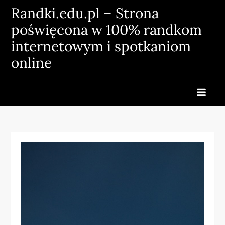
Skip
Randki.edu.pl – Strona
to
poświęcona w 100% randkom
content
internetowym i spotkaniom
online