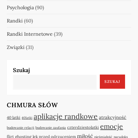
Psychologia
(90)
Randki
(60)
Randki Internetowe
(39)
Związki
(31)
Szukaj
SZUKAJ
CHMURA SŁÓW
aplikacje randkowe
atrakcyjność
40 latki
40latki
emocje
czterdziestolatki
budowanie relacji
budowanie zaufania
miłość
flirt
ghosting
lęk przed odrzuceniem
nieśmiałość
paradoks