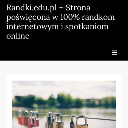
Skip
Randki.edu.pl – Strona
to
poświęcona w 100% randkom
content
internetowym i spotkaniom
online