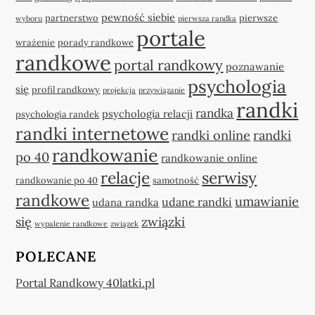
pewność siebie
partnerstwo
pierwsze
wyboru
pierwsza randka
portale
wrażenie
porady randkowe
randkowe
portal randkowy
poznawanie
psychologia
się
profil randkowy
projekcja
przywiązanie
randki
randka
psychologia relacji
psychologia randek
randki internetowe
randki online
randki
randkowanie
po 40
randkowanie online
relacje
serwisy
randkowanie po 40
samotność
randkowe
umawianie
udane randki
udana randka
się
związki
wypalenie randkowe
związek
POLECANE
Portal Randkowy 40latki.pl