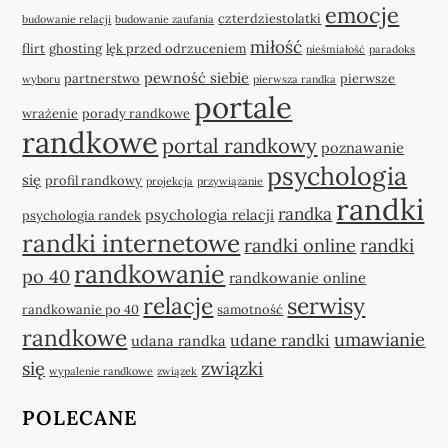
emocje
czterdziestolatki
budowanie relacji
budowanie zaufania
miłość
flirt
ghosting
lęk przed odrzuceniem
nieśmiałość
paradoks
pewność siebie
partnerstwo
pierwsze
wyboru
pierwsza randka
portale
wrażenie
porady randkowe
randkowe
portal randkowy
poznawanie
psychologia
się
profil randkowy
projekcja
przywiązanie
randki
randka
psychologia relacji
psychologia randek
randki internetowe
randki online
randki
randkowanie
po 40
randkowanie online
relacje
serwisy
randkowanie po 40
samotność
randkowe
umawianie
udane randki
udana randka
się
związki
wypalenie randkowe
związek
POLECANE