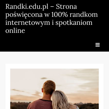
Skip
Randki.edu.pl – Strona
to
poświęcona w 100% randkom
content
internetowym i spotkaniom
online