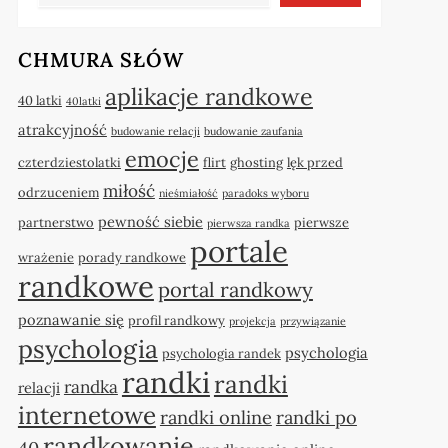
CHMURA SŁÓW
aplikacje randkowe
40 latki
40latki
atrakcyjność
budowanie relacji
budowanie zaufania
emocje
czterdziestolatki
flirt
ghosting
lęk przed
miłość
odrzuceniem
nieśmiałość
paradoks wyboru
pewność siebie
partnerstwo
pierwsze
pierwsza randka
portale
wrażenie
porady randkowe
randkowe
portal randkowy
poznawanie się
profil randkowy
projekcja
przywiązanie
psychologia
psychologia
psychologia randek
randki
randki
randka
relacji
internetowe
randki online
randki po
randkowanie