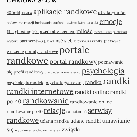
CHMURA SŁÓW
aplikacje randkowe
atrakcyjność
40 latki
40latki
emocje
czterdziestolatki
budowanie relacji
budowanie zaufania
miłość
flirt
ghosting
lęk przed odrzuceniem
nieśmiałość
paradoks
pewność siebie
partnerstwo
pierwsze
wyboru
pierwsza randka
portale
wrażenie
porady randkowe
randkowe
portal randkowy
poznawanie
psychologia
się
profil randkowy
projekcja
przywiązanie
randki
randka
psychologia relacji
psychologia randek
randki internetowe
randki online
randki
randkowanie
po 40
randkowanie online
relacje
serwisy
randkowanie po 40
samotność
randkowe
umawianie
udane randki
udana randka
się
związki
wypalenie randkowe
związek