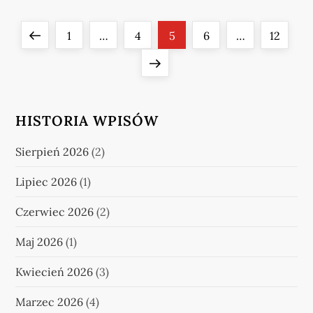
S
Previous
Page
Page
Page
Page
Page
1
…
4
5
6
…
12
t
page
Next
r
page
HISTORIA WPISÓW
o
n
Sierpień 2026
(2)
i
Lipiec 2026
(1)
c
Czerwiec 2026
(2)
Maj 2026
(1)
o
Kwiecień 2026
(3)
w
Marzec 2026
(4)
a