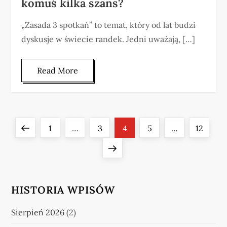
komuś kilka szans?
„Zasada 3 spotkań” to temat, który od lat budzi
dyskusje w świecie randek. Jedni uważają, […]
Read More
S
Previous
Page
Page
Page
Page
Page
1
…
3
4
5
…
12
t
page
Next
r
page
HISTORIA WPISÓW
o
n
Sierpień 2026
(2)