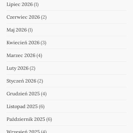
i
Lipiec 2026
(1)
c
Czerwiec 2026
(2)
Maj 2026
(1)
o
Kwiecień 2026
(3)
w
Marzec 2026
(4)
a
Luty 2026
(2)
n
Styczeń 2026
(2)
i
Grudzień 2025
(4)
e
Listopad 2025
(6)
w
Październik 2025
(6)
p
Wrzesień 2025
(4)