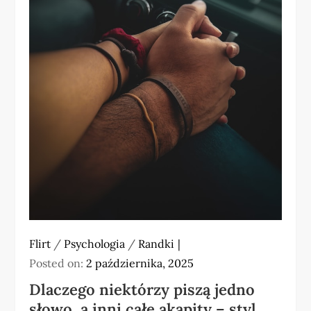
Flirt
/
Psychologia
/
Randki
Posted on:
2 października, 2025
Dlaczego niektórzy piszą jedno
słowo, a inni całe akapity – styl