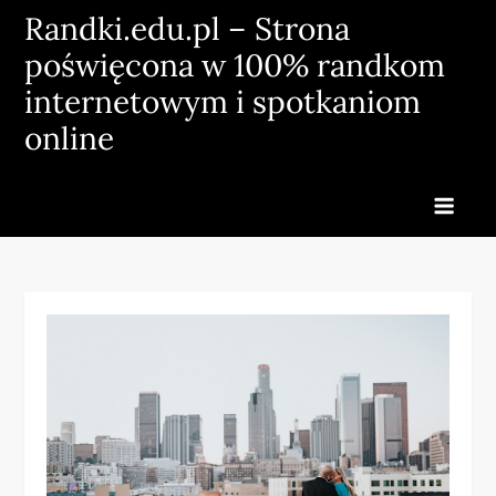
Skip
Randki.edu.pl – Strona
to
poświęcona w 100% randkom
content
internetowym i spotkaniom
online