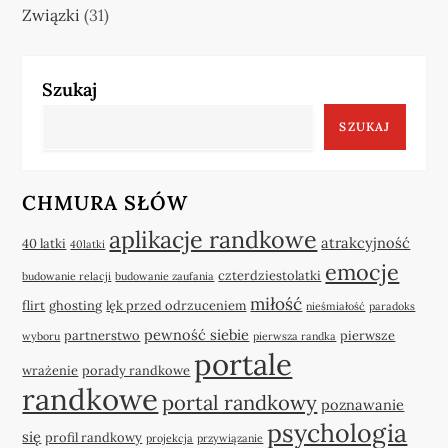
Związki
(31)
Szukaj
SZUKAJ
CHMURA SŁÓW
aplikacje randkowe
atrakcyjność
40 latki
40latki
emocje
czterdziestolatki
budowanie relacji
budowanie zaufania
miłość
flirt
ghosting
lęk przed odrzuceniem
nieśmiałość
paradoks
pewność siebie
partnerstwo
pierwsze
wyboru
pierwsza randka
portale
wrażenie
porady randkowe
randkowe
portal randkowy
poznawanie
psychologia
się
profil randkowy
projekcja
przywiązanie