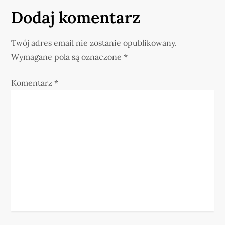
a
Dodaj komentarz
c
Twój adres email nie zostanie opublikowany.
j
Wymagane pola są oznaczone
*
a
Komentarz
*
w
p
i
s
u