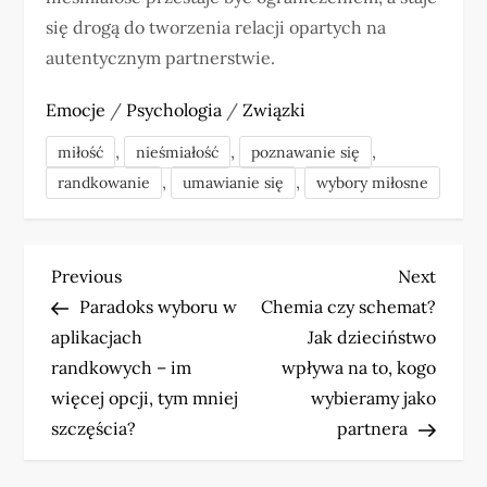
się drogą do tworzenia relacji opartych na
autentycznym partnerstwie.
Emocje
/
Psychologia
/
Związki
,
,
,
miłość
nieśmiałość
poznawanie się
,
,
randkowanie
umawianie się
wybory miłosne
N
Previous
Next
Previous
Next
Post
Post
Paradoks wyboru w
Chemia czy schemat?
a
aplikacjach
Jak dzieciństwo
w
randkowych – im
wpływa na to, kogo
więcej opcji, tym mniej
wybieramy jako
i
szczęścia?
partnera
g