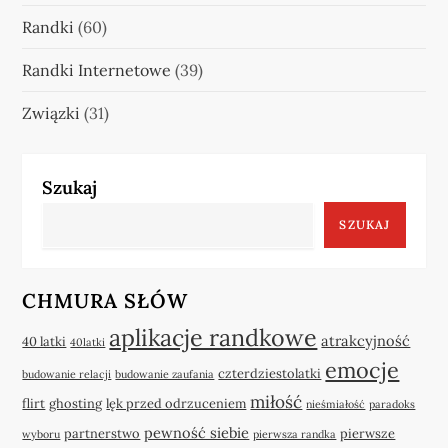
Randki
(60)
Randki Internetowe
(39)
Związki
(31)
Szukaj
SZUKAJ
CHMURA SŁÓW
aplikacje randkowe
atrakcyjność
40 latki
40latki
emocje
czterdziestolatki
budowanie relacji
budowanie zaufania
miłość
flirt
ghosting
lęk przed odrzuceniem
nieśmiałość
paradoks
pewność siebie
partnerstwo
pierwsze
wyboru
pierwsza randka