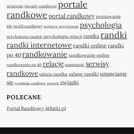
portale
wrażenie
porady randkowe
randkowe
portal randkowy
poznawanie
psychologia
się
profil randkowy
projekcja
przywiązanie
randki
randka
psychologia relacji
psychologia randek
randki internetowe
randki online
randki
randkowanie
po 40
randkowanie online
relacje
serwisy
randkowanie po 40
samotność
randkowe
umawianie
udane randki
udana randka
się
związki
wypalenie randkowe
związek
POLECANE
Portal Randkowy 40latki.pl