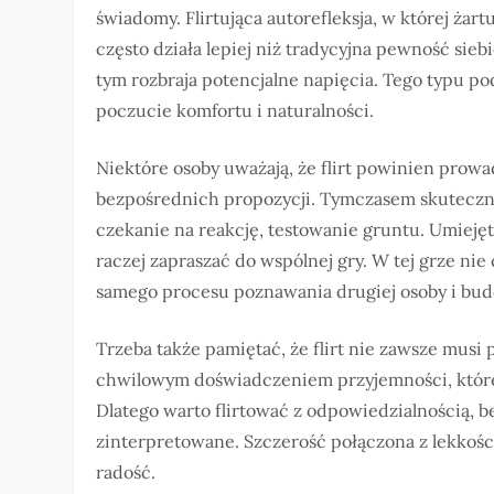
świadomy. Flirtująca autorefleksja, w której żar
często działa lepiej niż tradycyjna pewność sieb
tym rozbraja potencjalne napięcia. Tego typu p
poczucie komfortu i naturalności.
Niektóre osoby uważają, że flirt powinien prowad
bezpośrednich propozycji. Tymczasem skuteczny fli
czekanie na reakcję, testowanie gruntu. Umiejętno
raczej zapraszać do wspólnej gry. W tej grze nie
samego procesu poznawania drugiej osoby i bud
Trzeba także pamiętać, że flirt nie zawsze mus
chwilowym doświadczeniem przyjemności, które z
Dlatego warto flirtować z odpowiedzialnością, be
zinterpretowane. Szczerość połączona z lekkości
radość.