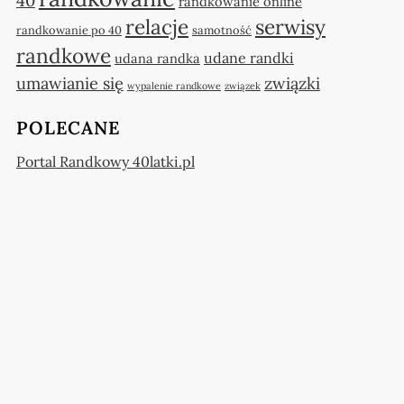
40
randkowanie online
relacje
serwisy
randkowanie po 40
samotność
randkowe
udane randki
udana randka
umawianie się
związki
wypalenie randkowe
związek
POLECANE
Portal Randkowy 40latki.pl