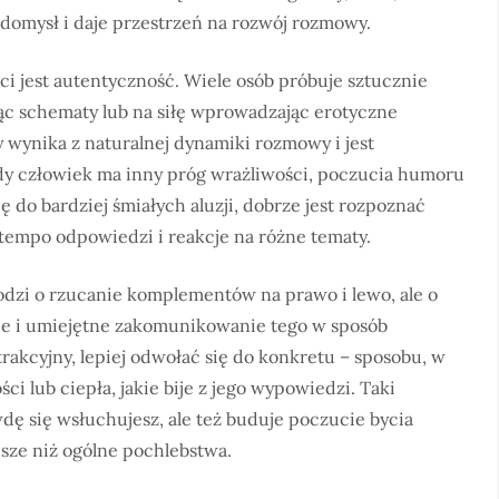
 domysł i daje przestrzeń na rozwój rozmowy.
i jest autentyczność. Wiele osób próbuje sztucznie
jąc schematy lub na siłę wprowadzając erotyczne
dy wynika z naturalnej dynamiki rozmowy i jest
żdy człowiek ma inny próg wrażliwości, poczucia humoru
ę do bardziej śmiałych aluzji, dobrze jest rozpoznać
 tempo odpowiedzi i reakcje na różne tematy.
hodzi o rzucanie komplementów na prawo i lewo, ale o
ie i umiejętne zakomunikowanie tego w sposób
atrakcyjny, lepiej odwołać się do konkretu – sposobu, w
ci lub ciepła, jakie bije z jego wypowiedzi. Taki
dę się wsłuchujesz, ale też buduje poczucie bycia
jsze niż ogólne pochlebstwa.