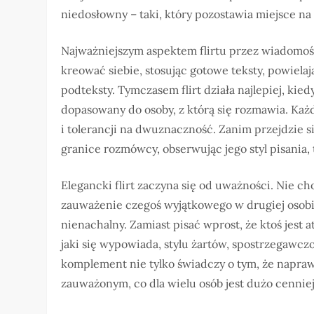
niedosłowny – taki, który pozostawia miejsce na
Najważniejszym aspektem flirtu przez wiadomośc
kreować siebie, stosując gotowe teksty, powiela
podteksty. Tymczasem flirt działa najlepiej, kie
dopasowany do osoby, z którą się rozmawia. Ka
i tolerancji na dwuznaczność. Zanim przejdzie si
granice rozmówcy, obserwując jego styl pisania,
Elegancki flirt zaczyna się od uważności. Nie c
zauważenie czegoś wyjątkowego w drugiej osob
nienachalny. Zamiast pisać wprost, że ktoś jest 
jaki się wypowiada, stylu żartów, spostrzegawczoś
komplement nie tylko świadczy o tym, że napraw
zauważonym, co dla wielu osób jest dużo cennie