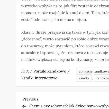
wszystko wpływa na to, jak flirt zostanie odebra
moment, może rozjaśnić komuś dzień. Taka, któr
zostać odebrana jako nie na miejscu.
Klasa w flircie przejawia się także w tym, jak 
„dobranoc”, warto zostawić po sobie dobre wra
do rozmowy, może pytaniem, które zostawi otwart
atmosferę i sprawiają, że rozmowa z tobą zostaje 
ma dużo większą szansę na kontynuację – a przec
Flirt
/
Portale Randkowe
/
aplikacje randkow
Randki Internetowe
,
randki
randkow
N
Previous
Previous
Post
Chemia czy schemat? Jak dzieciństwo wpły