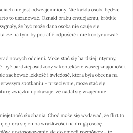
ościach nie jest odwzajemniony. Nie każda osoba będzie
arto to uszanować. Oznaki braku entuzjazmu, krótkie
ygnały, że być może dana osoba nie czuje się
a także na tym, by potrafić odpuścić i nie kontynuować
bierać nowych odcieni. Może stać się bardziej intymny,
, być bardziej osadzony w kontekście waszej znajomości.
ale zachować lekkość i świeżość, która była obecna na
pierwszym spotkaniu – przeciwnie, może stać się
urę związku i pokazuje, że nadal się wzajemnie
iejętność słuchania. Choć może się wydawać, że flirt to
 opiera się on na wrażliwości na drugą osobę.
jów, dostosowywanie się do emocji rozmówcy – to