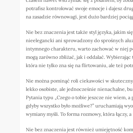
czasem nawet wstrzymać się z pisaniem, by zob
potrafisz kontrolować swoje emocje i dajesz drug
na zasadzie równowagi, jest dużo bardziej pociąga
Nie bez znaczenia jest także styl języka, jakim si
nieelegancki ani sprowadzony do sprośnych aluzj
intymnego charakteru, warto zachować w niej pe
mogą zarówno zbliżać, jak i oddalać. Wybierając 
która nie tylko zna się na flirtowaniu, ale też p
Nie można pominąć roli ciekawości w skutecznym
lekko osobiste, ale jednocześnie nienachalne, b
Pytania typu „Czego o tobie jeszcze nie wiem, a
gdyby wszystko było możliwe?” uruchamiają wyobra
wymiany myśli. To forma rozmowy, która łączy, a 
Nie bez znaczenia jest również umiejętność kom