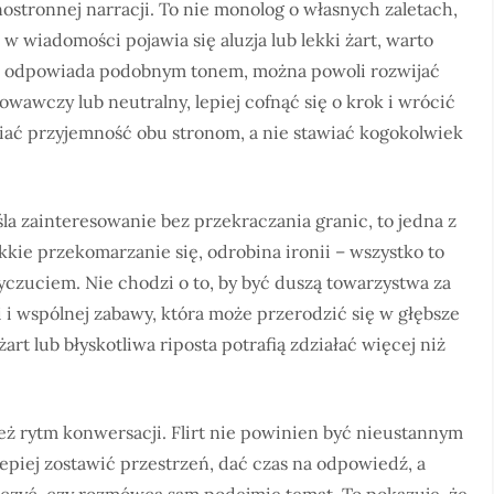
nostronnej narracji. To nie monolog o własnych zaletach,
 w wiadomości pojawia się aluzja lub lekki żart, warto
śli odpowiada podobnym tonem, można powoli rozwijać
chowawczy lub neutralny, lepiej cofnąć się o krok i wrócić
wiać przyjemność obu stronom, a nie stawiać kogokolwiek
a zainteresowanie bez przekraczania granic, to jedna z
kkie przekomarzanie się, odrobina ironii – wszystko to
wyczuciem. Nie chodzi o to, by być duszą towarzystwa za
i i wspólnej zabawy, która może przerodzić się w głębsze
t lub błyskotliwa riposta potrafią zdziałać więcej niż
ż rytm konwersacji. Flirt nie powinien być nieustannym
epiej zostawić przestrzeń, dać czas na odpowiedź, a