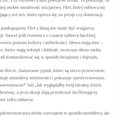
aczyć, czy rozmówca sam podejmie temat. To pokazuje, że
iej osobie możliwość inicjatywy. Flirt, który odbywa się
jący niż ten, który opiera się na presji czy dominacji.
ę posługujemy. Flirt z klasą nie może być wulgarny,
i. Nawet jeśli rozmowa z czasem nabiera bardziej
wien poziom kultury i subtelności. Słowa mają moc –
te, które mają wdzięk i lekkość, tworzysz obraz osoby,
otrafi komunikować się w sposób świadomy i dojrzały.
 flircie. Zadawanie pytań, które są nieco przewrotne,
uduje atmosferę intymności i pokazuje zainteresowanie.
 powinienem?” lub „Jak wyglądałby twój idealny dzień,
źnię, a przy okazji dają przestrzeń do flirtującej
nie tylko zabawia.
plementowania siebie nawzajem w sposób żartobliwy, ale