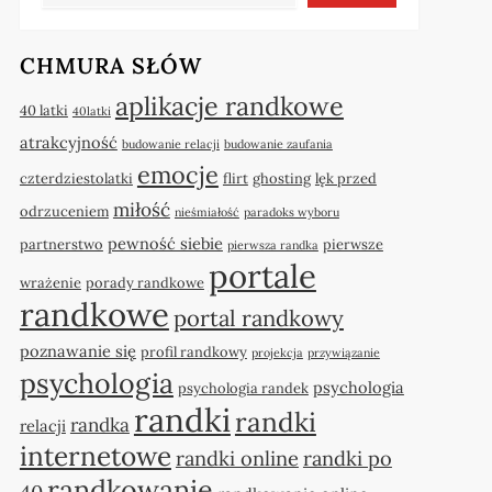
CHMURA SŁÓW
aplikacje randkowe
40 latki
40latki
atrakcyjność
budowanie relacji
budowanie zaufania
emocje
czterdziestolatki
flirt
ghosting
lęk przed
miłość
odrzuceniem
nieśmiałość
paradoks wyboru
pewność siebie
partnerstwo
pierwsze
pierwsza randka
portale
wrażenie
porady randkowe
randkowe
portal randkowy
poznawanie się
profil randkowy
projekcja
przywiązanie
psychologia
psychologia
psychologia randek
randki
randki
randka
relacji
internetowe
randki online
randki po
randkowanie