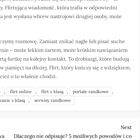
ny. Flirtująca wiadomość, która trafia w odpowiedni
a jest wysłana wbrew nastrojowi drugiej osoby, może
kończymy rozmowę. Zamiast znikać nagle lub pisać suche
żenie – może lekkim żartem, może krótkim nawiązaniem
ą furtkę na kolejny kontakt. To drobiazgi, które budują
w pamięci na dłużej. Flirt, który kończy się z wdziękiem,
ież o to właśnie chodzi.
,
,
,
,
e
flirt online
flirt z klasą
portale randkowe
,
anie z klasą
serwisy randkowe
Nex
Next
Pos
wa
Dlaczego nie odpisuje? 5 możliwych powodów i co