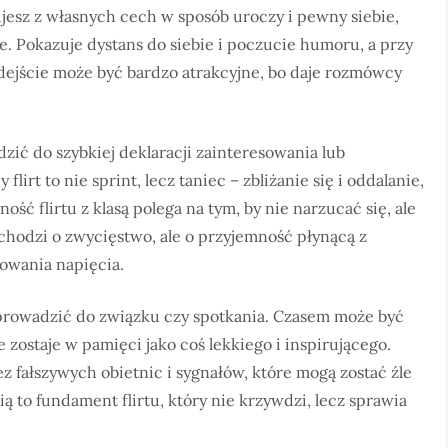
tujesz z własnych cech w sposób uroczy i pewny siebie,
ie. Pokazuje dystans do siebie i poczucie humoru, a przy
odejście może być bardzo atrakcyjne, bo daje rozmówcy
zić do szybkiej deklaracji zainteresowania lub
rt to nie sprint, lecz taniec – zbliżanie się i oddalanie,
ść flirtu z klasą polega na tym, by nie narzucać się, ale
 chodzi o zwycięstwo, ale o przyjemność płynącą z
owania napięcia.
i prowadzić do związku czy spotkania. Czasem może być
ostaje w pamięci jako coś lekkiego i inspirującego.
z fałszywych obietnic i sygnałów, które mogą zostać źle
ą to fundament flirtu, który nie krzywdzi, lecz sprawia