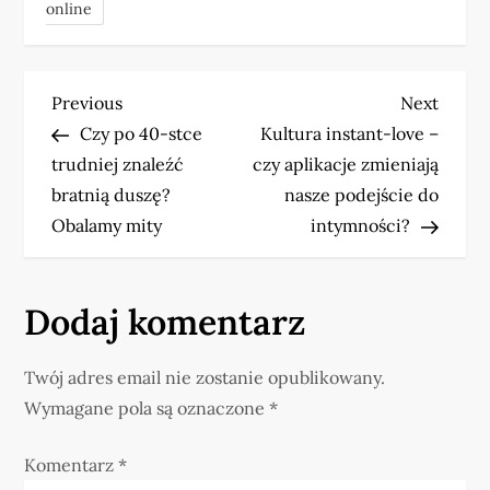
online
N
Previous
Next
Previous
Next
Post
Post
Czy po 40-stce
Kultura instant-love –
a
trudniej znaleźć
czy aplikacje zmieniają
w
bratnią duszę?
nasze podejście do
Obalamy mity
intymności?
i
g
Dodaj komentarz
a
Twój adres email nie zostanie opublikowany.
c
Wymagane pola są oznaczone
*
j
Komentarz
*