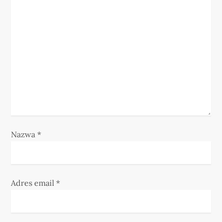
a
w
p
i
s
u
Nazwa
*
Adres email
*