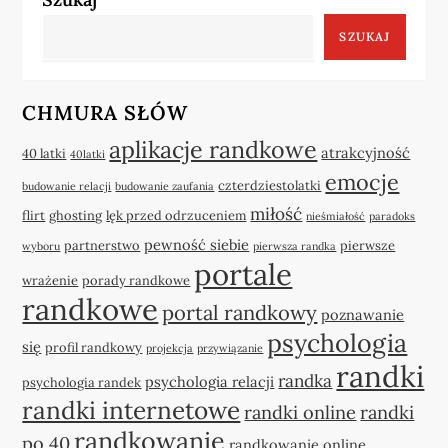
SZUKAJ
CHMURA SŁÓW
aplikacje randkowe
atrakcyjność
40 latki
40latki
emocje
czterdziestolatki
budowanie relacji
budowanie zaufania
miłość
flirt
ghosting
lęk przed odrzuceniem
nieśmiałość
paradoks
pewność siebie
partnerstwo
pierwsze
wyboru
pierwsza randka
portale
wrażenie
porady randkowe
randkowe
portal randkowy
poznawanie
psychologia
się
profil randkowy
projekcja
przywiązanie
randki
randka
psychologia relacji
psychologia randek
randki internetowe
randki online
randki
randkowanie
po 40
randkowanie online