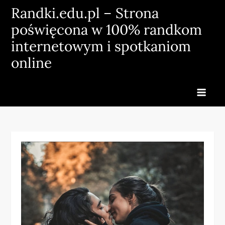
Skip
Randki.edu.pl – Strona
to
poświęcona w 100% randkom
content
internetowym i spotkaniom
online