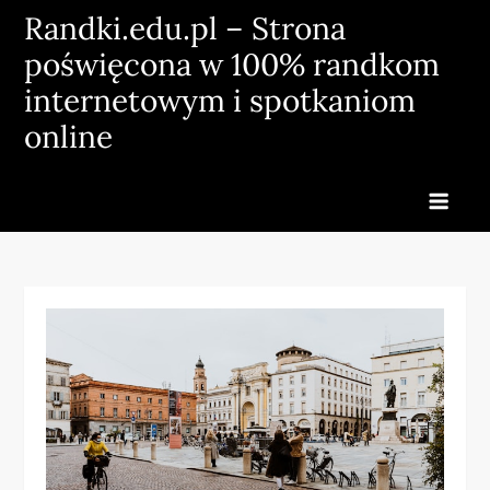
Skip
Randki.edu.pl – Strona
to
poświęcona w 100% randkom
content
internetowym i spotkaniom
online