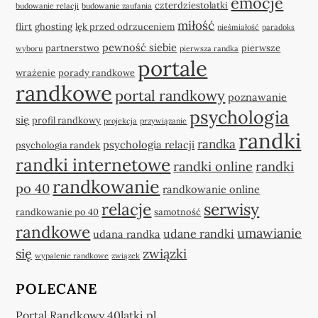
emocje
czterdziestolatki
budowanie relacji
budowanie zaufania
miłość
flirt
ghosting
lęk przed odrzuceniem
nieśmiałość
paradoks
pewność siebie
partnerstwo
pierwsze
wyboru
pierwsza randka
portale
wrażenie
porady randkowe
randkowe
portal randkowy
poznawanie
psychologia
się
profil randkowy
projekcja
przywiązanie
randki
randka
psychologia relacji
psychologia randek
randki internetowe
randki online
randki
randkowanie
po 40
randkowanie online
relacje
serwisy
randkowanie po 40
samotność
randkowe
umawianie
udane randki
udana randka
się
związki
wypalenie randkowe
związek
POLECANE
Portal Randkowy 40latki.pl