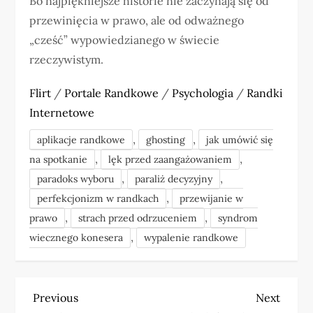
Bo najpiękniejsze historie nie zaczynają się od
przewinięcia w prawo, ale od odważnego
„cześć” wypowiedzianego w świecie
rzeczywistym.
Flirt
/
Portale Randkowe
/
Psychologia
/
Randki
Internetowe
,
,
aplikacje randkowe
ghosting
jak umówić się
,
,
na spotkanie
lęk przed zaangażowaniem
,
,
paradoks wyboru
paraliż decyzyjny
,
perfekcjonizm w randkach
przewijanie w
,
,
prawo
strach przed odrzuceniem
syndrom
,
wiecznego konesera
wypalenie randkowe
N
Previous
Next
Previous
Next