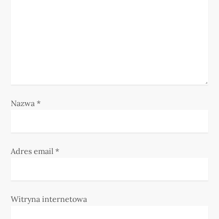
i
s
u
Nazwa
*
Adres email
*
Witryna internetowa