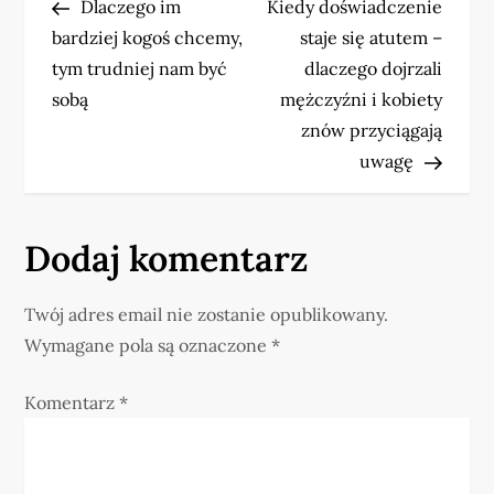
Post
Post
Dlaczego im
Kiedy doświadczenie
a
bardziej kogoś chcemy,
staje się atutem –
w
tym trudniej nam być
dlaczego dojrzali
sobą
mężczyźni i kobiety
i
znów przyciągają
uwagę
g
a
Dodaj komentarz
c
j
Twój adres email nie zostanie opublikowany.
Wymagane pola są oznaczone
*
a
Komentarz
*
w
p