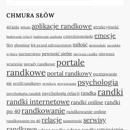
CHMURA SŁÓW
aplikacje randkowe
atrakcyjność
40 latki
40latki
emocje
czterdziestolatki
budowanie relacji
budowanie zaufania
miłość
flirt
ghosting
lęk przed odrzuceniem
nieśmiałość
paradoks
pewność siebie
partnerstwo
pierwsze
wyboru
pierwsza randka
portale
wrażenie
porady randkowe
randkowe
portal randkowy
poznawanie
psychologia
się
profil randkowy
projekcja
przywiązanie
randki
randka
psychologia relacji
psychologia randek
randki internetowe
randki online
randki
randkowanie
po 40
randkowanie online
relacje
serwisy
randkowanie po 40
samotność
randkowe
umawianie
udane randki
udana randka