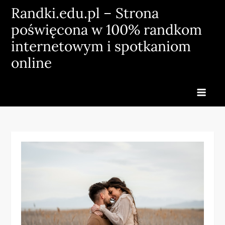
Skip
Randki.edu.pl – Strona
to
poświęcona w 100% randkom
content
internetowym i spotkaniom
online