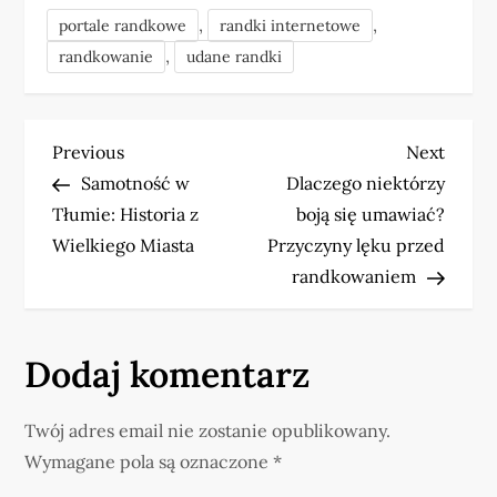
,
,
portale randkowe
randki internetowe
,
randkowanie
udane randki
N
Previous
Next
Previous
Next
Post
Post
Samotność w
Dlaczego niektórzy
a
Tłumie: Historia z
boją się umawiać?
w
Wielkiego Miasta
Przyczyny lęku przed
randkowaniem
i
g
Dodaj komentarz
a
Twój adres email nie zostanie opublikowany.
c
Wymagane pola są oznaczone
*