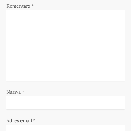
j
Komentarz
*
a
w
p
i
s
u
Nazwa
*
Adres email
*