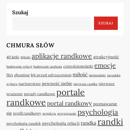
Szukaj
SZUKAJ
CHMURA SŁÓW
aplikacje randkowe
atrakcyjność
40 latki
40latki
emocje
czterdziestolatki
budowanie relacji
budowanie zaufania
miłość
flirt
ghosting
lęk przed odrzuceniem
nieśmiałość
paradoks
pewność siebie
partnerstwo
pierwsze
wyboru
pierwsza randka
portale
wrażenie
porady randkowe
randkowe
portal randkowy
poznawanie
psychologia
się
profil randkowy
projekcja
przywiązanie
randki
randka
psychologia relacji
psychologia randek