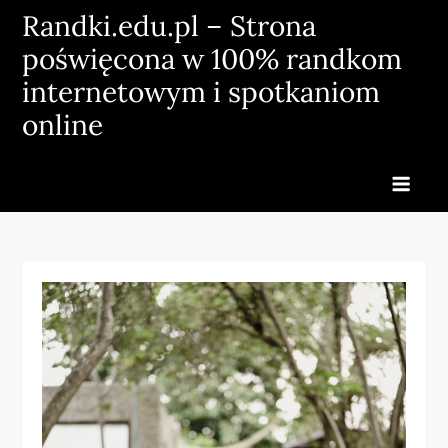
Skip
Randki.edu.pl – Strona
to
poświęcona w 100% randkom
content
internetowym i spotkaniom
online