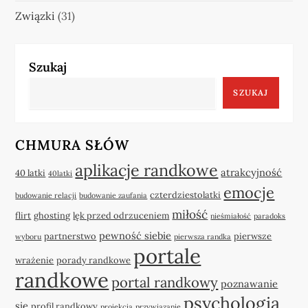
Związki
(31)
Szukaj
SZUKAJ
CHMURA SŁÓW
aplikacje randkowe
atrakcyjność
40 latki
40latki
emocje
czterdziestolatki
budowanie relacji
budowanie zaufania
miłość
flirt
ghosting
lęk przed odrzuceniem
nieśmiałość
paradoks
pewność siebie
partnerstwo
pierwsze
wyboru
pierwsza randka
portale
wrażenie
porady randkowe
randkowe
portal randkowy
poznawanie
psychologia
się
profil randkowy
projekcja
przywiązanie