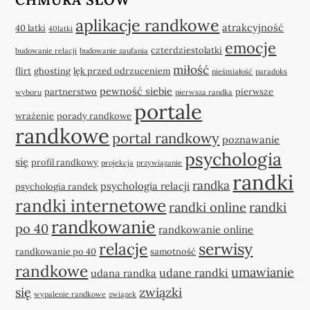
aplikacje randkowe
atrakcyjność
40 latki
40latki
emocje
czterdziestolatki
budowanie relacji
budowanie zaufania
miłość
flirt
ghosting
lęk przed odrzuceniem
nieśmiałość
paradoks
pewność siebie
partnerstwo
pierwsze
wyboru
pierwsza randka
portale
wrażenie
porady randkowe
randkowe
portal randkowy
poznawanie
psychologia
się
profil randkowy
projekcja
przywiązanie
randki
randka
psychologia relacji
psychologia randek
randki internetowe
randki online
randki
randkowanie
po 40
randkowanie online
relacje
serwisy
randkowanie po 40
samotność
randkowe
umawianie
udane randki
udana randka
się
związki
wypalenie randkowe
związek