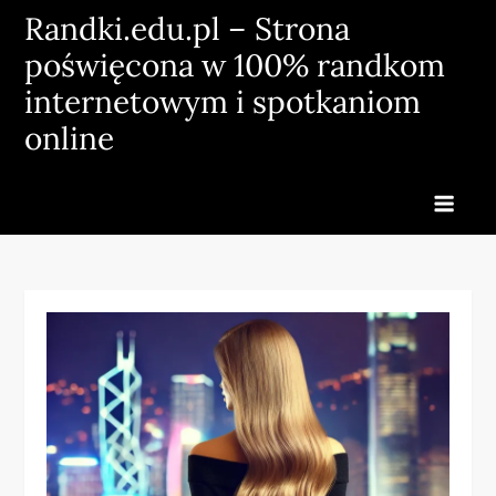
Skip
Randki.edu.pl – Strona
to
poświęcona w 100% randkom
content
internetowym i spotkaniom
online