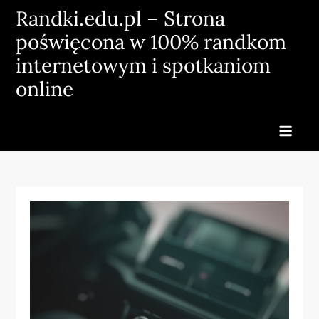
Skip
Randki.edu.pl – Strona
to
poświęcona w 100% randkom
content
internetowym i spotkaniom
online