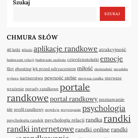
Szukaj
SZUKAJ
CHMURA SŁÓW
aplikacje randkowe
atrakcyjność
40 latki
40latki
emocje
czterdziestolatki
budowanie relacji
budowanie zaufania
miłość
flirt
ghosting
lęk przed odrzuceniem
nieśmiałość
paradoks
pewność siebie
partnerstwo
pierwsze
wyboru
pierwsza randka
portale
wrażenie
porady randkowe
randkowe
portal randkowy
poznawanie
psychologia
się
profil randkowy
projekcja
przywiązanie
randki
randka
psychologia relacji
psychologia randek
randki internetowe
randki online
randki