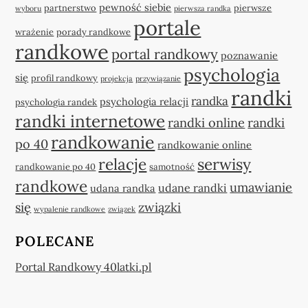
pewność siebie
partnerstwo
pierwsze
wyboru
pierwsza randka
portale
wrażenie
porady randkowe
randkowe
portal randkowy
poznawanie
psychologia
się
profil randkowy
projekcja
przywiązanie
randki
randka
psychologia relacji
psychologia randek
randki internetowe
randki online
randki
randkowanie
po 40
randkowanie online
relacje
serwisy
randkowanie po 40
samotność
randkowe
umawianie
udane randki
udana randka
się
związki
wypalenie randkowe
związek
POLECANE
Portal Randkowy 40latki.pl