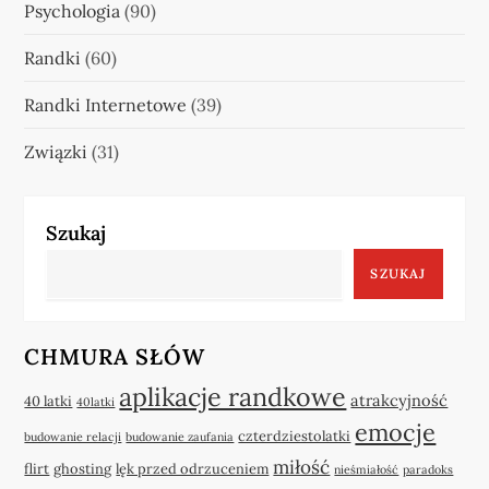
Psychologia
(90)
Randki
(60)
Randki Internetowe
(39)
Związki
(31)
Szukaj
SZUKAJ
CHMURA SŁÓW
aplikacje randkowe
atrakcyjność
40 latki
40latki
emocje
czterdziestolatki
budowanie relacji
budowanie zaufania
miłość
flirt
ghosting
lęk przed odrzuceniem
nieśmiałość
paradoks