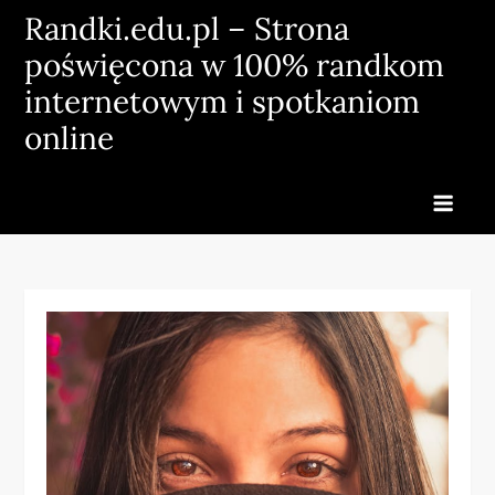
Skip
Randki.edu.pl – Strona
to
poświęcona w 100% randkom
content
internetowym i spotkaniom
online