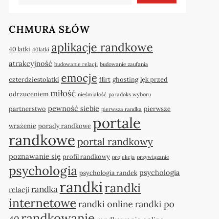
CHMURA SŁÓW
aplikacje randkowe
40 latki
40latki
atrakcyjność
budowanie relacji
budowanie zaufania
emocje
czterdziestolatki
flirt
ghosting
lęk przed
miłość
odrzuceniem
nieśmiałość
paradoks wyboru
pewność siebie
partnerstwo
pierwsze
pierwsza randka
portale
wrażenie
porady randkowe
randkowe
portal randkowy
poznawanie się
profil randkowy
projekcja
przywiązanie
psychologia
psychologia
psychologia randek
randki
randki
randka
relacji
internetowe
randki online
randki po
randkowanie