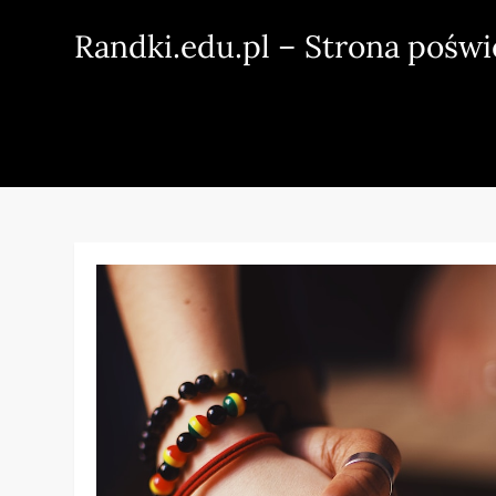
Skip
Randki.edu.pl – Strona pośw
to
content