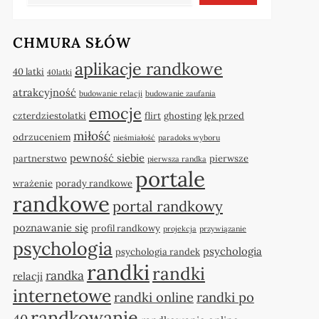
CHMURA SŁÓW
aplikacje randkowe
40 latki
40latki
atrakcyjność
budowanie relacji
budowanie zaufania
emocje
czterdziestolatki
flirt
ghosting
lęk przed
miłość
odrzuceniem
nieśmiałość
paradoks wyboru
pewność siebie
partnerstwo
pierwsze
pierwsza randka
portale
wrażenie
porady randkowe
randkowe
portal randkowy
poznawanie się
profil randkowy
projekcja
przywiązanie
psychologia
psychologia
psychologia randek
randki
randki
randka
relacji
internetowe
randki online
randki po
randkowanie