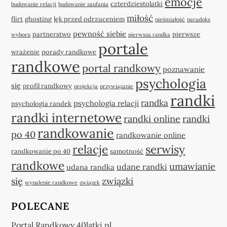
emocje
czterdziestolatki
budowanie relacji
budowanie zaufania
miłość
flirt
ghosting
lęk przed odrzuceniem
nieśmiałość
paradoks
pewność siebie
partnerstwo
pierwsze
wyboru
pierwsza randka
portale
wrażenie
porady randkowe
randkowe
portal randkowy
poznawanie
psychologia
się
profil randkowy
projekcja
przywiązanie
randki
randka
psychologia relacji
psychologia randek
randki internetowe
randki online
randki
randkowanie
po 40
randkowanie online
relacje
serwisy
randkowanie po 40
samotność
randkowe
umawianie
udane randki
udana randka
się
związki
wypalenie randkowe
związek
POLECANE
Portal Randkowy 40latki.pl