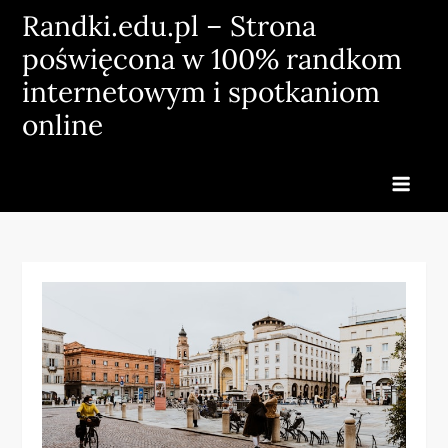
Skip
Randki.edu.pl – Strona
to
poświęcona w 100% randkom
content
internetowym i spotkaniom
online