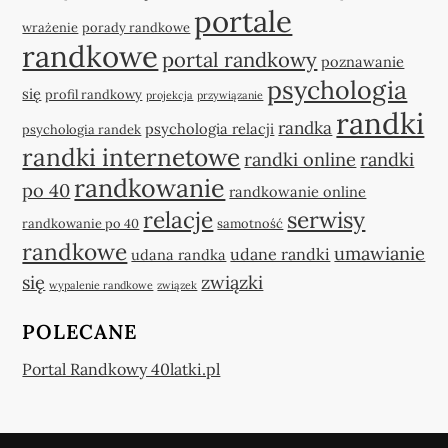
portale
wrażenie
porady randkowe
randkowe
portal randkowy
poznawanie
psychologia
się
profil randkowy
projekcja
przywiązanie
randki
randka
psychologia relacji
psychologia randek
randki internetowe
randki online
randki
randkowanie
po 40
randkowanie online
relacje
serwisy
randkowanie po 40
samotność
randkowe
umawianie
udane randki
udana randka
się
związki
wypalenie randkowe
związek
POLECANE
Portal Randkowy 40latki.pl