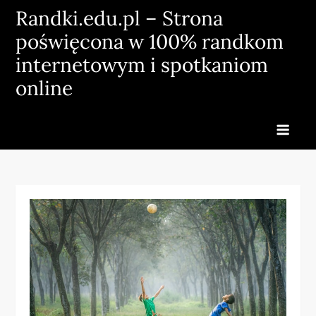
Skip
Randki.edu.pl – Strona
to
poświęcona w 100% randkom
content
internetowym i spotkaniom
online