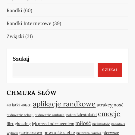
Randki
(60)
Randki Internetowe
(39)
Związki
(31)
Szukaj
SZUKAJ
CHMURA SŁÓW
aplikacje randkowe
atrakcyjność
40 latki
40latki
emocje
czterdziestolatki
budowanie relacji
budowanie zaufania
miłość
flirt
ghosting
lęk przed odrzuceniem
nieśmiałość
paradoks
pewność siebie
partnerstwo
pierwsze
wyboru
pierwsza randka