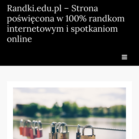
Skip
Randki.edu.pl – Strona
to
poświęcona w 100% randkom
content
internetowym i spotkaniom
online