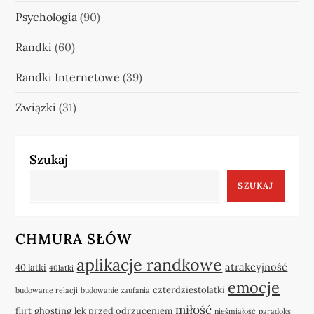
Psychologia
(90)
Randki
(60)
Randki Internetowe
(39)
Związki
(31)
Szukaj
SZUKAJ
CHMURA SŁÓW
aplikacje randkowe
atrakcyjność
40 latki
40latki
emocje
czterdziestolatki
budowanie relacji
budowanie zaufania
miłość
flirt
ghosting
lęk przed odrzuceniem
nieśmiałość
paradoks