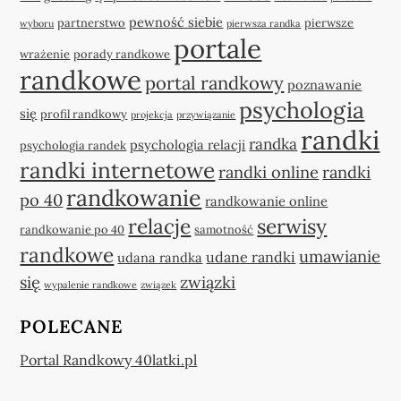
pewność siebie
partnerstwo
pierwsze
wyboru
pierwsza randka
portale
wrażenie
porady randkowe
randkowe
portal randkowy
poznawanie
psychologia
się
profil randkowy
projekcja
przywiązanie
randki
randka
psychologia relacji
psychologia randek
randki internetowe
randki online
randki
randkowanie
po 40
randkowanie online
relacje
serwisy
randkowanie po 40
samotność
randkowe
umawianie
udane randki
udana randka
się
związki
wypalenie randkowe
związek
POLECANE
Portal Randkowy 40latki.pl