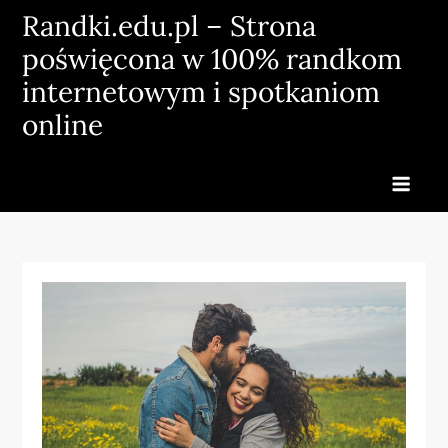
Skip
Randki.edu.pl – Strona
to
poświęcona w 100% randkom
content
internetowym i spotkaniom
online