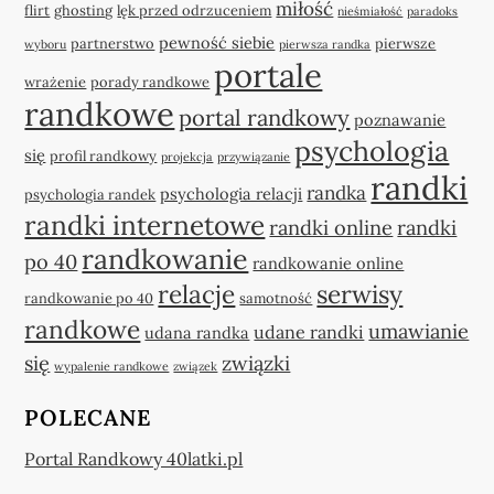
miłość
flirt
ghosting
lęk przed odrzuceniem
nieśmiałość
paradoks
pewność siebie
partnerstwo
pierwsze
wyboru
pierwsza randka
portale
wrażenie
porady randkowe
randkowe
portal randkowy
poznawanie
psychologia
się
profil randkowy
projekcja
przywiązanie
randki
randka
psychologia relacji
psychologia randek
randki internetowe
randki online
randki
randkowanie
po 40
randkowanie online
relacje
serwisy
randkowanie po 40
samotność
randkowe
umawianie
udane randki
udana randka
się
związki
wypalenie randkowe
związek
POLECANE
Portal Randkowy 40latki.pl