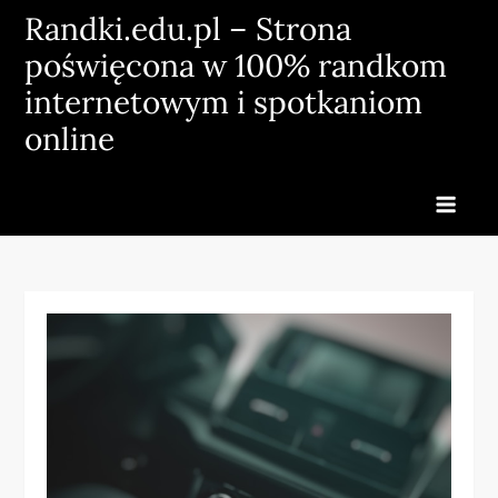
Skip
Randki.edu.pl – Strona
to
poświęcona w 100% randkom
content
internetowym i spotkaniom
online