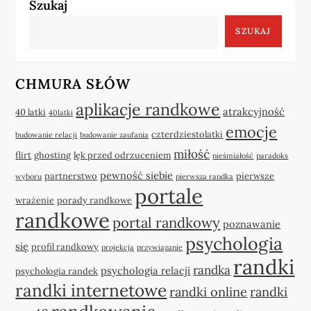
Szukaj
SZUKAJ
CHMURA SŁÓW
aplikacje randkowe
atrakcyjność
40 latki
40latki
emocje
czterdziestolatki
budowanie relacji
budowanie zaufania
miłość
flirt
ghosting
lęk przed odrzuceniem
nieśmiałość
paradoks
pewność siebie
partnerstwo
pierwsze
wyboru
pierwsza randka
portale
wrażenie
porady randkowe
randkowe
portal randkowy
poznawanie
psychologia
się
profil randkowy
projekcja
przywiązanie
randki
randka
psychologia relacji
psychologia randek
randki internetowe
randki online
randki