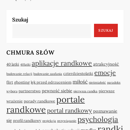
Szukaj
SZUKAJ
CHMURA SŁÓW
aplikacje randkowe
atrakcyjność
40 latki
40latki
emocje
czterdziestolatki
budowanie relacji
budowanie zaufania
miłość
flirt
ghosting
lęk przed odrzuceniem
nieśmiałość
paradoks
pewność siebie
partnerstwo
pierwsze
wyboru
pierwsza randka
portale
wrażenie
porady randkowe
randkowe
portal randkowy
poznawanie
psychologia
się
profil randkowy
projekcja
przywiązanie
randki