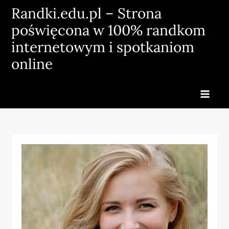
Skip
Randki.edu.pl – Strona
to
poświęcona w 100% randkom
content
internetowym i spotkaniom
online