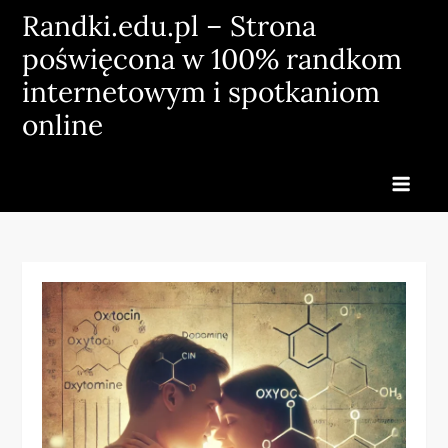
Skip
Randki.edu.pl – Strona
to
poświęcona w 100% randkom
content
internetowym i spotkaniom
online