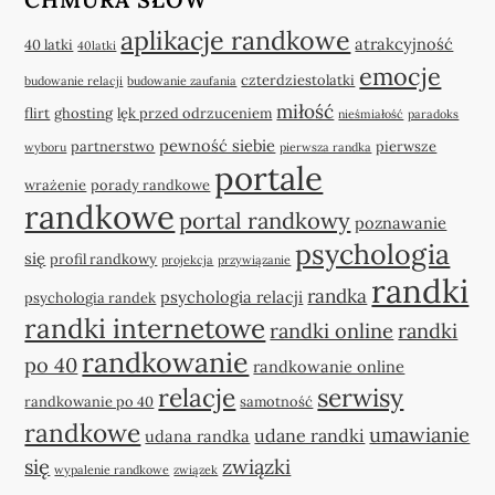
aplikacje randkowe
atrakcyjność
40 latki
40latki
emocje
czterdziestolatki
budowanie relacji
budowanie zaufania
miłość
flirt
ghosting
lęk przed odrzuceniem
nieśmiałość
paradoks
pewność siebie
partnerstwo
pierwsze
wyboru
pierwsza randka
portale
wrażenie
porady randkowe
randkowe
portal randkowy
poznawanie
psychologia
się
profil randkowy
projekcja
przywiązanie
randki
randka
psychologia relacji
psychologia randek
randki internetowe
randki online
randki
randkowanie
po 40
randkowanie online
relacje
serwisy
randkowanie po 40
samotność
randkowe
umawianie
udane randki
udana randka
się
związki
wypalenie randkowe
związek