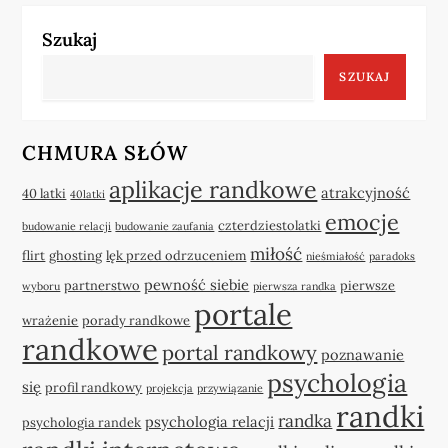
Szukaj
SZUKAJ
CHMURA SŁÓW
aplikacje randkowe
atrakcyjność
40 latki
40latki
emocje
czterdziestolatki
budowanie relacji
budowanie zaufania
miłość
flirt
ghosting
lęk przed odrzuceniem
nieśmiałość
paradoks
pewność siebie
partnerstwo
pierwsze
wyboru
pierwsza randka
portale
wrażenie
porady randkowe
randkowe
portal randkowy
poznawanie
psychologia
się
profil randkowy
projekcja
przywiązanie
randki
randka
psychologia relacji
psychologia randek