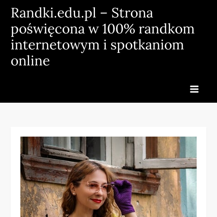
Skip
Randki.edu.pl – Strona
to
poświęcona w 100% randkom
content
internetowym i spotkaniom
online