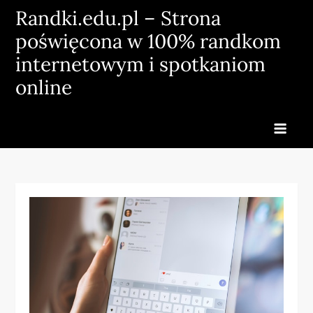
Skip
Randki.edu.pl – Strona
to
poświęcona w 100% randkom
content
internetowym i spotkaniom
online