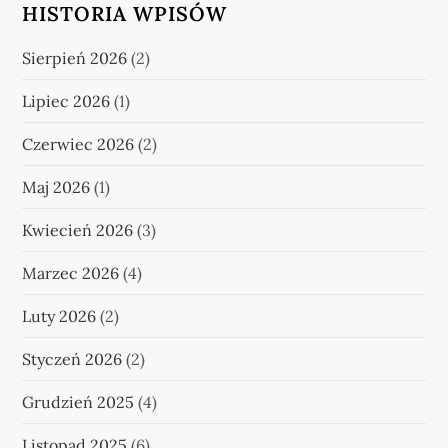
r
HISTORIA WPISÓW
o
Sierpień 2026
(2)
n
Lipiec 2026
(1)
i
Czerwiec 2026
(2)
c
Maj 2026
(1)
o
Kwiecień 2026
(3)
w
Marzec 2026
(4)
a
Luty 2026
(2)
Styczeń 2026
(2)
n
Grudzień 2025
(4)
i
Listopad 2025
(6)