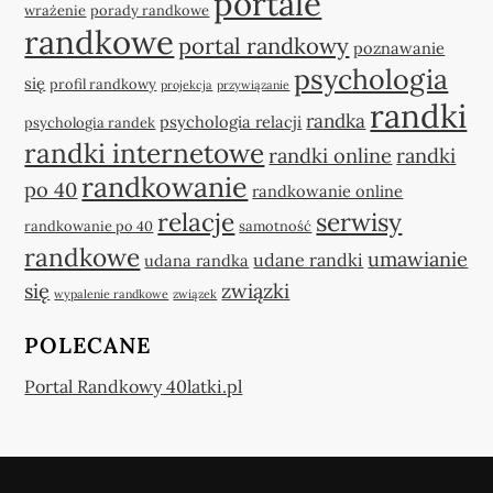
portale
wrażenie
porady randkowe
randkowe
portal randkowy
poznawanie
psychologia
się
profil randkowy
projekcja
przywiązanie
randki
randka
psychologia relacji
psychologia randek
randki internetowe
randki online
randki
randkowanie
po 40
randkowanie online
relacje
serwisy
randkowanie po 40
samotność
randkowe
umawianie
udane randki
udana randka
się
związki
wypalenie randkowe
związek
POLECANE
Portal Randkowy 40latki.pl