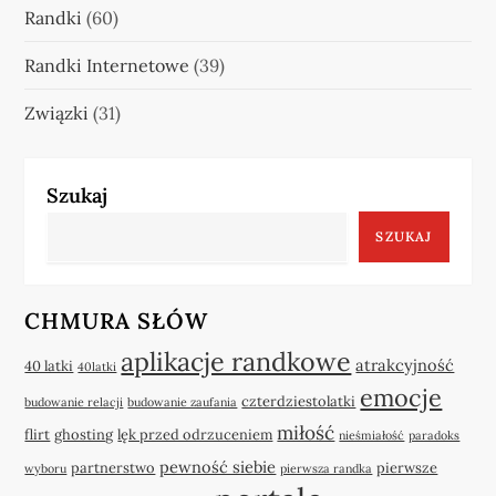
Randki
(60)
Randki Internetowe
(39)
Związki
(31)
Szukaj
SZUKAJ
CHMURA SŁÓW
aplikacje randkowe
atrakcyjność
40 latki
40latki
emocje
czterdziestolatki
budowanie relacji
budowanie zaufania
miłość
flirt
ghosting
lęk przed odrzuceniem
nieśmiałość
paradoks
pewność siebie
partnerstwo
pierwsze
wyboru
pierwsza randka