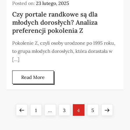
Posted on:
23 lutego, 2025
Czy portale randkowe są dla
młodych dorosłych? Analiza
preferencji pokolenia Z
Pokolenie Z, czyli osoby urodzone po 1995 roku,
to grupa młodych dorosłych, która dorastała w
[…]
Read More
S
Previous
Page
Page
Page
Page
Next
1
…
3
4
5
t
page
page