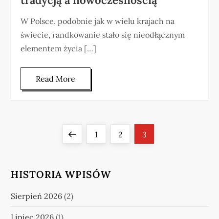
tradycją a nowoczesnością
W Polsce, podobnie jak w wielu krajach na
świecie, randkowanie stało się nieodłącznym
elementem życia […]
Read More
S
Previous
Page
Page
Page
1
2
3
t
page
r
HISTORIA WPISÓW
o
Sierpień 2026
(2)
Lipiec 2026
(1)