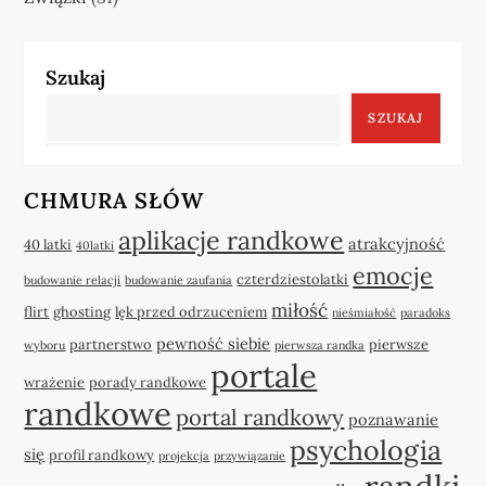
Szukaj
SZUKAJ
CHMURA SŁÓW
aplikacje randkowe
atrakcyjność
40 latki
40latki
emocje
czterdziestolatki
budowanie relacji
budowanie zaufania
miłość
flirt
ghosting
lęk przed odrzuceniem
nieśmiałość
paradoks
pewność siebie
partnerstwo
pierwsze
wyboru
pierwsza randka
portale
wrażenie
porady randkowe
randkowe
portal randkowy
poznawanie
psychologia
się
profil randkowy
projekcja
przywiązanie