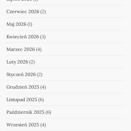
n
i
Czerwiec 2026
(2)
c
Maj 2026
(1)
o
Kwiecień 2026
(3)
w
Marzec 2026
(4)
a
Luty 2026
(2)
Styczeń 2026
(2)
n
Grudzień 2025
(4)
i
Listopad 2025
(6)
e
Październik 2025
(6)
w
Wrzesień 2025
(4)
p