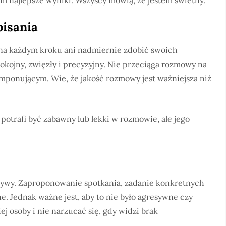
m najlepsze wyniki. Wszyscy mówią, że jestem świetny.”
pisania
na każdym kroku ani nadmiernie zdobić swoich
pokojny, zwięzły i precyzyjny. Nie przeciąga rozmowy na
 imponującym. Wie, że jakość rozmowy jest ważniejsza niż
 potrafi być zabawny lub lekki w rozmowie, ale jego
jatywy. Zaproponowanie spotkania, zadanie konkretnych
ne. Jednak ważne jest, aby to nie było agresywne czy
ej osoby i nie narzucać się, gdy widzi brak