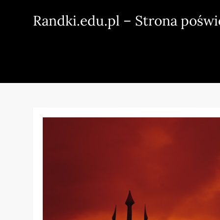
Skip
Randki.edu.pl – Strona pośw
to
content