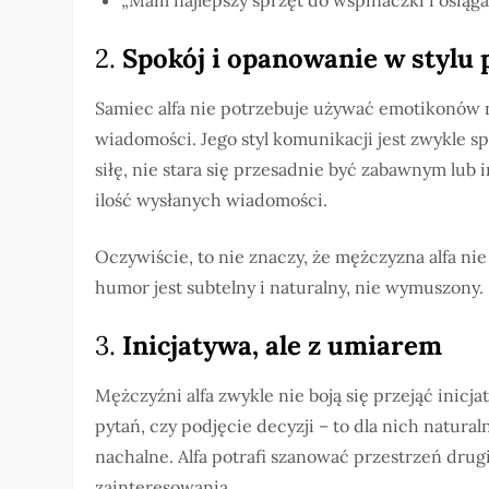
„Mam najlepszy sprzęt do wspinaczki i osiąga
2.
Spokój i opanowanie w stylu 
Samiec alfa nie potrzebuje używać emotikonów 
wiadomości. Jego styl komunikacji jest zwykle s
siłę, nie stara się przesadnie być zabawnym lub
ilość wysłanych wiadomości.
Oczywiście, to nie znaczy, że mężczyzna alfa nie
humor jest subtelny i naturalny, nie wymuszony.
3.
Inicjatywa, ale z umiarem
Mężczyźni alfa zwykle nie boją się przejąć inic
pytań, czy podjęcie decyzji – to dla nich natural
nachalne. Alfa potrafi szanować przestrzeń drugi
zainteresowania.