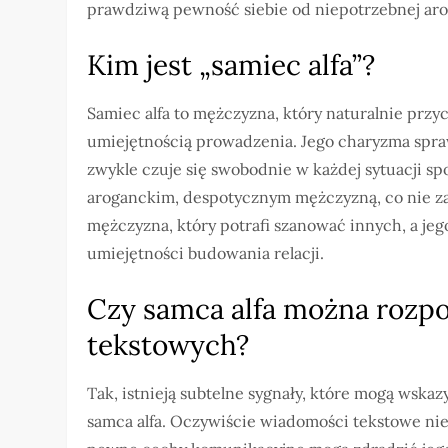
prawdziwą pewność siebie od niepotrzebnej aro
Kim jest „samiec alfa”?
Samiec alfa to mężczyzna, który naturalnie przy
umiejętnością prowadzenia. Jego charyzma sprawi
zwykle czuje się swobodnie w każdej sytuacji spo
aroganckim, despotycznym mężczyzną, co nie zaw
mężczyzna, który potrafi szanować innych, a jego
umiejętności budowania relacji.
Czy samca alfa można rozp
tekstowych?
Tak, istnieją subtelne sygnały, które mogą wska
samca alfa. Oczywiście wiadomości tekstowe nie 