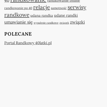
40
randkowanie online
relacje
serwisy
randkowanie po 40
samotność
randkowe
udane randki
udana randka
umawianie się
związki
wypalenie randkowe
związek
POLECANE
Portal Randkowy 40latki.pl