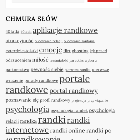
CHMURA SŁÓW
aplikacje randkowe
40 latki
40latki
atrakcyjność
budowanie relacji
budowanie zaufania
emocje
czterdziestolatki
flirt
ghosting
lęk przed
miłość
odrzuceniem
nieśmiałość
paradoks wyboru
pewność siebie
partnerstwo
pierwsze
pierwsza randka
portale
wrażenie
porady randkowe
randkowe
portal randkowy
poznawanie się
profil randkowy
projekcja
przywiązanie
psychologia
psychologia
psychologia randek
randki
randki
randka
relacji
internetowe
randki online
randki po
randkowanie