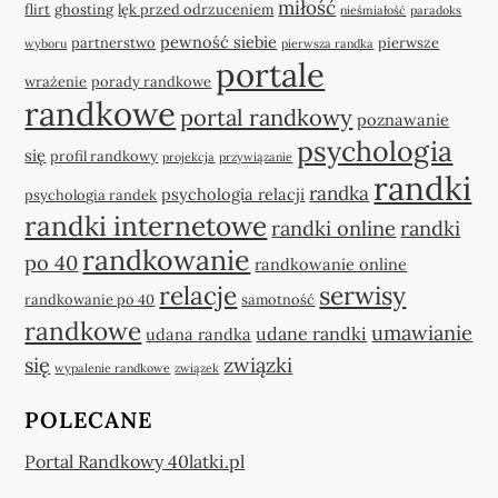
miłość
flirt
ghosting
lęk przed odrzuceniem
nieśmiałość
paradoks
pewność siebie
partnerstwo
pierwsze
wyboru
pierwsza randka
portale
wrażenie
porady randkowe
randkowe
portal randkowy
poznawanie
psychologia
się
profil randkowy
projekcja
przywiązanie
randki
randka
psychologia relacji
psychologia randek
randki internetowe
randki online
randki
randkowanie
po 40
randkowanie online
relacje
serwisy
randkowanie po 40
samotność
randkowe
umawianie
udane randki
udana randka
się
związki
wypalenie randkowe
związek
POLECANE
Portal Randkowy 40latki.pl