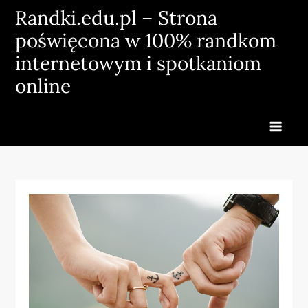
Skip
Randki.edu.pl – Strona
to
poświęcona w 100% randkom
content
internetowym i spotkaniom
online