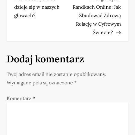
w
dzieje się w naszych
Randkach Online: Jak
głowach?
Zbudować Zdrową
i
Relację w Cyfrowym
Świecie?
g
a
Dodaj komentarz
c
j
Twój adres email nie zostanie opublikowany.
Wymagane pola są oznaczone
*
a
Komentarz
*
w
p
i