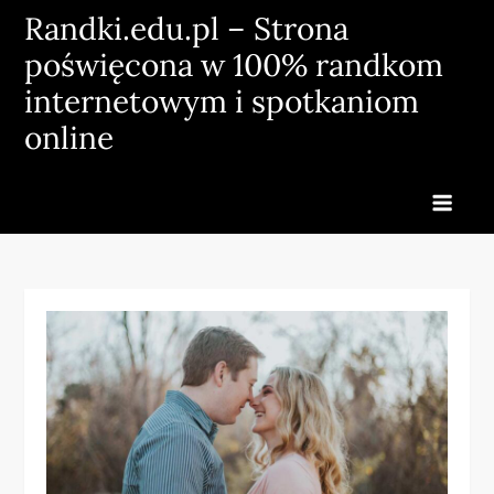
Skip
Randki.edu.pl – Strona
to
poświęcona w 100% randkom
content
internetowym i spotkaniom
online