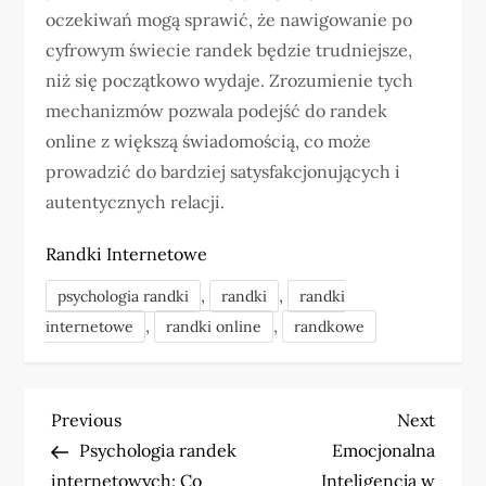
oczekiwań mogą sprawić, że nawigowanie po
cyfrowym świecie randek będzie trudniejsze,
niż się początkowo wydaje. Zrozumienie tych
mechanizmów pozwala podejść do randek
online z większą świadomością, co może
prowadzić do bardziej satysfakcjonujących i
autentycznych relacji.
Randki Internetowe
,
,
psychologia randki
randki
randki
,
,
internetowe
randki online
randkowe
N
Previous
Next
Previous
Next
Post
Post
Psychologia randek
Emocjonalna
a
internetowych: Co
Inteligencja w