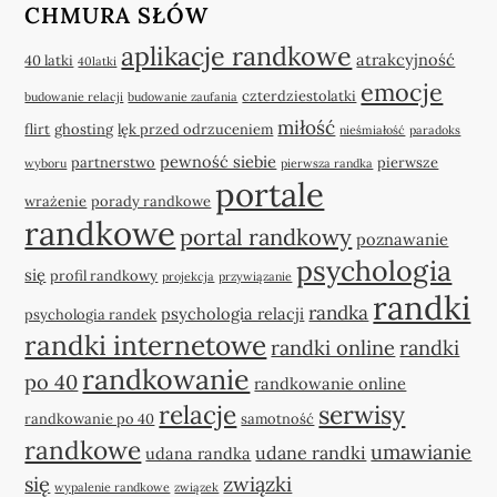
CHMURA SŁÓW
aplikacje randkowe
atrakcyjność
40 latki
40latki
emocje
czterdziestolatki
budowanie relacji
budowanie zaufania
miłość
flirt
ghosting
lęk przed odrzuceniem
nieśmiałość
paradoks
pewność siebie
partnerstwo
pierwsze
wyboru
pierwsza randka
portale
wrażenie
porady randkowe
randkowe
portal randkowy
poznawanie
psychologia
się
profil randkowy
projekcja
przywiązanie
randki
randka
psychologia relacji
psychologia randek
randki internetowe
randki online
randki
randkowanie
po 40
randkowanie online
relacje
serwisy
randkowanie po 40
samotność
randkowe
umawianie
udane randki
udana randka
się
związki
wypalenie randkowe
związek