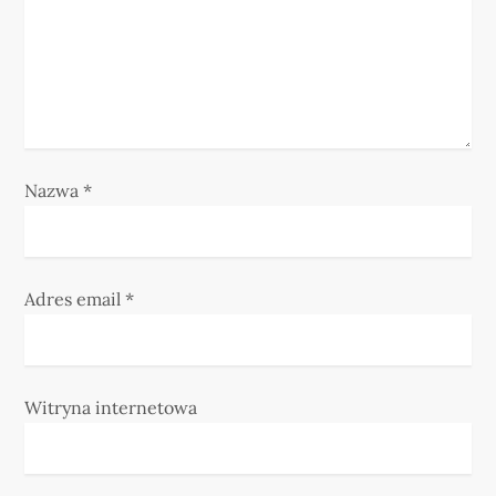
s
u
Nazwa
*
Adres email
*
Witryna internetowa