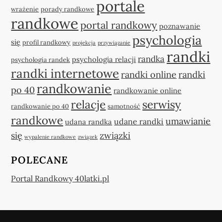
portale
wrażenie
porady randkowe
randkowe
portal randkowy
poznawanie
psychologia
się
profil randkowy
projekcja
przywiązanie
randki
randka
psychologia relacji
psychologia randek
randki internetowe
randki online
randki
randkowanie
po 40
randkowanie online
relacje
serwisy
randkowanie po 40
samotność
randkowe
umawianie
udane randki
udana randka
się
związki
wypalenie randkowe
związek
POLECANE
Portal Randkowy 40latki.pl