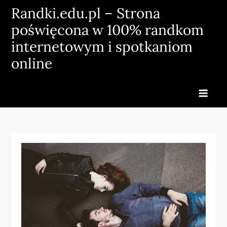
Skip
Randki.edu.pl – Strona
to
poświęcona w 100% randkom
content
internetowym i spotkaniom
online