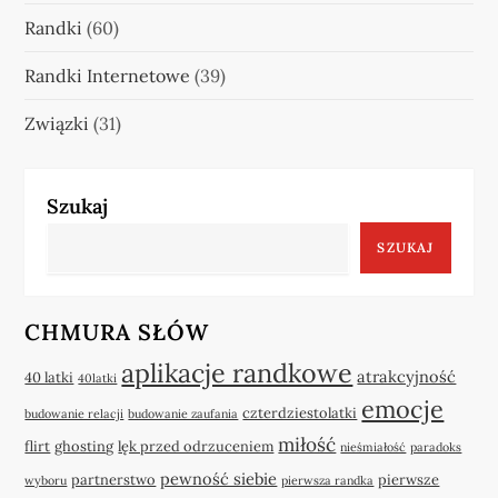
Randki
(60)
Randki Internetowe
(39)
Związki
(31)
Szukaj
SZUKAJ
CHMURA SŁÓW
aplikacje randkowe
atrakcyjność
40 latki
40latki
emocje
czterdziestolatki
budowanie relacji
budowanie zaufania
miłość
flirt
ghosting
lęk przed odrzuceniem
nieśmiałość
paradoks
pewność siebie
partnerstwo
pierwsze
wyboru
pierwsza randka