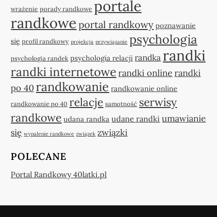
portale
wrażenie
porady randkowe
randkowe
portal randkowy
poznawanie
psychologia
się
profil randkowy
projekcja
przywiązanie
randki
randka
psychologia relacji
psychologia randek
randki internetowe
randki online
randki
randkowanie
po 40
randkowanie online
relacje
serwisy
randkowanie po 40
samotność
randkowe
umawianie
udane randki
udana randka
się
związki
wypalenie randkowe
związek
POLECANE
Portal Randkowy 40latki.pl