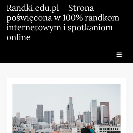
Skip
Randki.edu.pl – Strona
to
poświęcona w 100% randkom
content
internetowym i spotkaniom
online