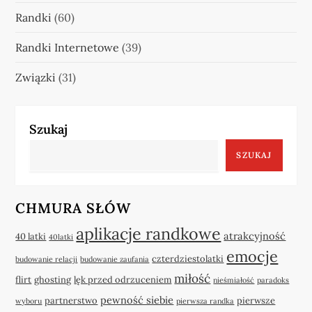
Randki
(60)
Randki Internetowe
(39)
Związki
(31)
Szukaj
SZUKAJ
CHMURA SŁÓW
aplikacje randkowe
atrakcyjność
40 latki
40latki
emocje
czterdziestolatki
budowanie relacji
budowanie zaufania
miłość
flirt
ghosting
lęk przed odrzuceniem
nieśmiałość
paradoks
pewność siebie
partnerstwo
pierwsze
wyboru
pierwsza randka