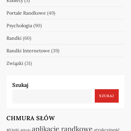
Kobiety
(5)
Portale Randkowe
(49)
Psychologia
(90)
Randki
(60)
Randki Internetowe
(39)
Związki
(31)
Szukaj
SZUKAJ
CHMURA SŁÓW
aplikacje randkowe
atrakcyjność
40 latki
40latki