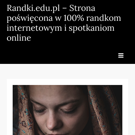
Skip
Randki.edu.pl – Strona
to
poświęcona w 100% randkom
content
internetowym i spotkaniom
online