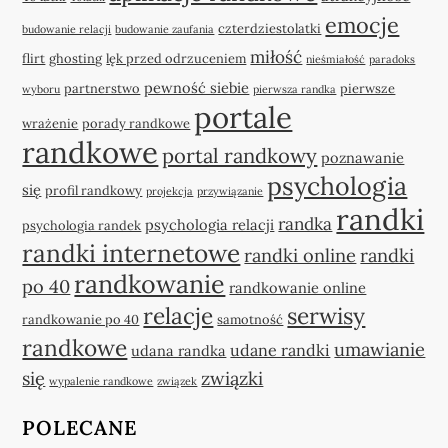
emocje
czterdziestolatki
budowanie relacji
budowanie zaufania
miłość
flirt
ghosting
lęk przed odrzuceniem
nieśmiałość
paradoks
pewność siebie
partnerstwo
pierwsze
wyboru
pierwsza randka
portale
wrażenie
porady randkowe
randkowe
portal randkowy
poznawanie
psychologia
się
profil randkowy
projekcja
przywiązanie
randki
randka
psychologia relacji
psychologia randek
randki internetowe
randki online
randki
randkowanie
po 40
randkowanie online
relacje
serwisy
randkowanie po 40
samotność
randkowe
umawianie
udane randki
udana randka
się
związki
wypalenie randkowe
związek
POLECANE