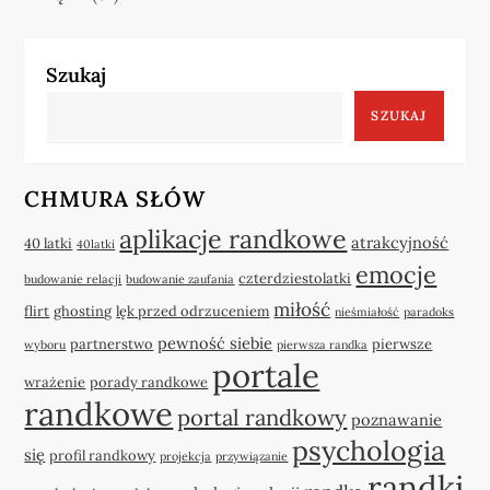
Szukaj
SZUKAJ
CHMURA SŁÓW
aplikacje randkowe
atrakcyjność
40 latki
40latki
emocje
czterdziestolatki
budowanie relacji
budowanie zaufania
miłość
flirt
ghosting
lęk przed odrzuceniem
nieśmiałość
paradoks
pewność siebie
partnerstwo
pierwsze
wyboru
pierwsza randka
portale
wrażenie
porady randkowe
randkowe
portal randkowy
poznawanie
psychologia
się
profil randkowy
projekcja
przywiązanie
randki