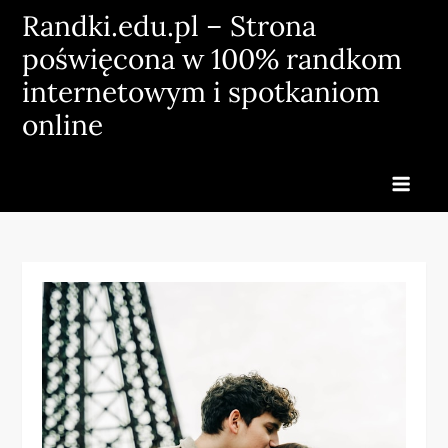
Skip
Randki.edu.pl – Strona
to
poświęcona w 100% randkom
content
internetowym i spotkaniom
online