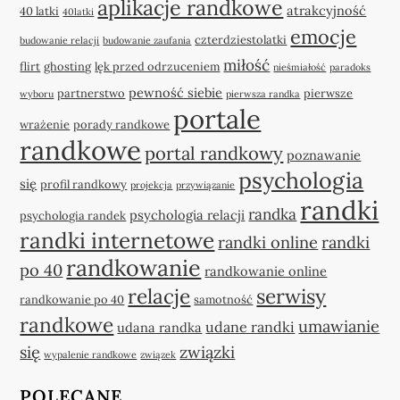
aplikacje randkowe
atrakcyjność
40 latki
40latki
emocje
czterdziestolatki
budowanie relacji
budowanie zaufania
miłość
flirt
ghosting
lęk przed odrzuceniem
nieśmiałość
paradoks
pewność siebie
partnerstwo
pierwsze
wyboru
pierwsza randka
portale
wrażenie
porady randkowe
randkowe
portal randkowy
poznawanie
psychologia
się
profil randkowy
projekcja
przywiązanie
randki
randka
psychologia relacji
psychologia randek
randki internetowe
randki online
randki
randkowanie
po 40
randkowanie online
relacje
serwisy
randkowanie po 40
samotność
randkowe
umawianie
udane randki
udana randka
się
związki
wypalenie randkowe
związek
POLECANE