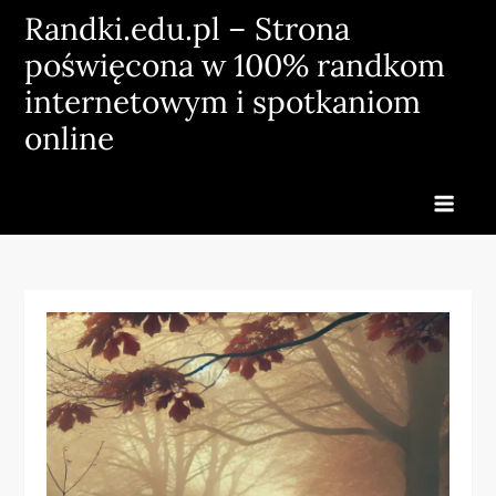
Skip
Randki.edu.pl – Strona
to
poświęcona w 100% randkom
content
internetowym i spotkaniom
online