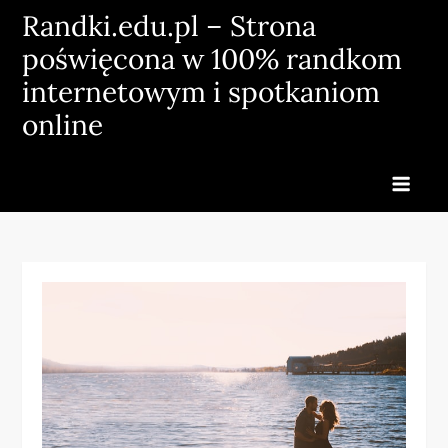
Skip
Randki.edu.pl – Strona
to
poświęcona w 100% randkom
content
internetowym i spotkaniom
online