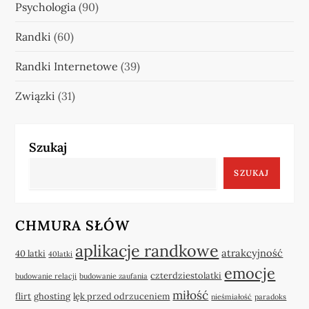
Psychologia
(90)
Randki
(60)
Randki Internetowe
(39)
Związki
(31)
Szukaj
SZUKAJ
CHMURA SŁÓW
aplikacje randkowe
atrakcyjność
40 latki
40latki
emocje
czterdziestolatki
budowanie relacji
budowanie zaufania
miłość
flirt
ghosting
lęk przed odrzuceniem
nieśmiałość
paradoks