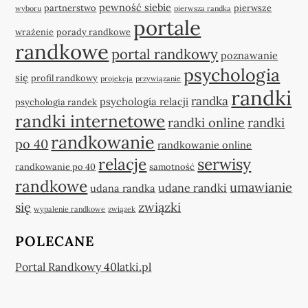
pewność siebie
partnerstwo
pierwsze
wyboru
pierwsza randka
portale
wrażenie
porady randkowe
randkowe
portal randkowy
poznawanie
psychologia
się
profil randkowy
projekcja
przywiązanie
randki
randka
psychologia relacji
psychologia randek
randki internetowe
randki online
randki
randkowanie
po 40
randkowanie online
relacje
serwisy
randkowanie po 40
samotność
randkowe
umawianie
udane randki
udana randka
się
związki
wypalenie randkowe
związek
POLECANE
Portal Randkowy 40latki.pl