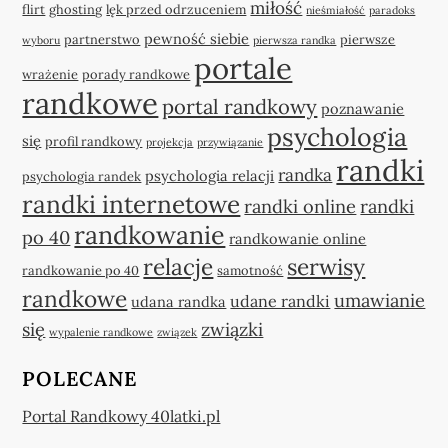
miłość
flirt
ghosting
lęk przed odrzuceniem
nieśmiałość
paradoks
pewność siebie
partnerstwo
pierwsze
wyboru
pierwsza randka
portale
wrażenie
porady randkowe
randkowe
portal randkowy
poznawanie
psychologia
się
profil randkowy
projekcja
przywiązanie
randki
randka
psychologia relacji
psychologia randek
randki internetowe
randki online
randki
randkowanie
po 40
randkowanie online
relacje
serwisy
randkowanie po 40
samotność
randkowe
umawianie
udane randki
udana randka
się
związki
wypalenie randkowe
związek
POLECANE
Portal Randkowy 40latki.pl