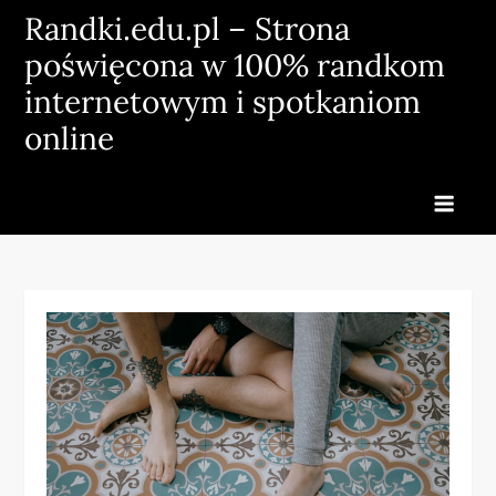
Skip
Randki.edu.pl – Strona
to
poświęcona w 100% randkom
content
internetowym i spotkaniom
online