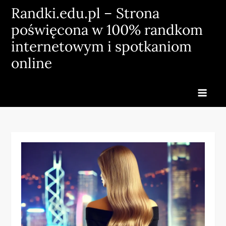
Skip
Randki.edu.pl – Strona
to
poświęcona w 100% randkom
content
internetowym i spotkaniom
online