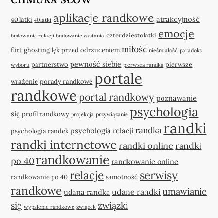
aplikacje randkowe
atrakcyjność
40 latki
40latki
emocje
czterdziestolatki
budowanie relacji
budowanie zaufania
miłość
flirt
ghosting
lęk przed odrzuceniem
nieśmiałość
paradoks
pewność siebie
partnerstwo
pierwsze
wyboru
pierwsza randka
portale
wrażenie
porady randkowe
randkowe
portal randkowy
poznawanie
psychologia
się
profil randkowy
projekcja
przywiązanie
randki
randka
psychologia relacji
psychologia randek
randki internetowe
randki online
randki
randkowanie
po 40
randkowanie online
relacje
serwisy
randkowanie po 40
samotność
randkowe
umawianie
udane randki
udana randka
się
związki
wypalenie randkowe
związek