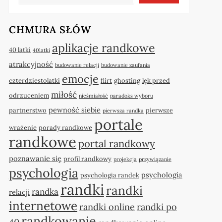
CHMURA SŁÓW
aplikacje randkowe
40 latki
40latki
atrakcyjność
budowanie relacji
budowanie zaufania
emocje
czterdziestolatki
flirt
ghosting
lęk przed
miłość
odrzuceniem
nieśmiałość
paradoks wyboru
pewność siebie
partnerstwo
pierwsze
pierwsza randka
portale
wrażenie
porady randkowe
randkowe
portal randkowy
poznawanie się
profil randkowy
projekcja
przywiązanie
psychologia
psychologia
psychologia randek
randki
randki
randka
relacji
internetowe
randki online
randki po
randkowanie