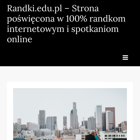
Skip
Randki.edu.pl – Strona
to
poświęcona w 100% randkom
content
internetowym i spotkaniom
online