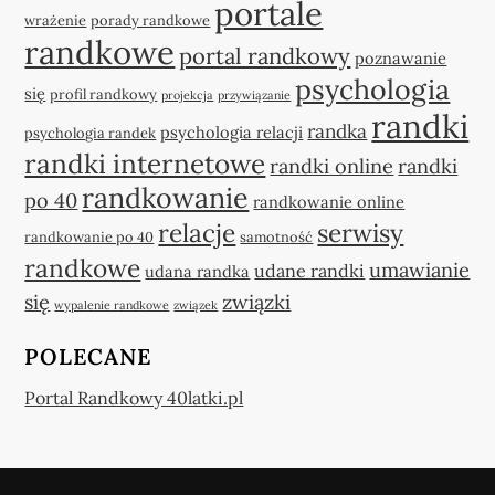
portale
wrażenie
porady randkowe
randkowe
portal randkowy
poznawanie
psychologia
się
profil randkowy
projekcja
przywiązanie
randki
randka
psychologia relacji
psychologia randek
randki internetowe
randki online
randki
randkowanie
po 40
randkowanie online
relacje
serwisy
randkowanie po 40
samotność
randkowe
umawianie
udane randki
udana randka
się
związki
wypalenie randkowe
związek
POLECANE
Portal Randkowy 40latki.pl