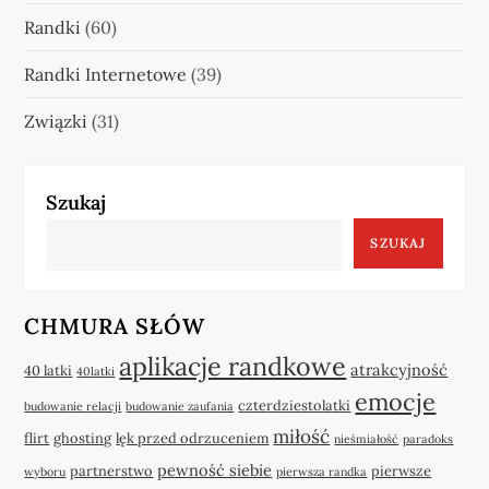
Randki
(60)
Randki Internetowe
(39)
Związki
(31)
Szukaj
SZUKAJ
CHMURA SŁÓW
aplikacje randkowe
atrakcyjność
40 latki
40latki
emocje
czterdziestolatki
budowanie relacji
budowanie zaufania
miłość
flirt
ghosting
lęk przed odrzuceniem
nieśmiałość
paradoks
pewność siebie
partnerstwo
pierwsze
wyboru
pierwsza randka