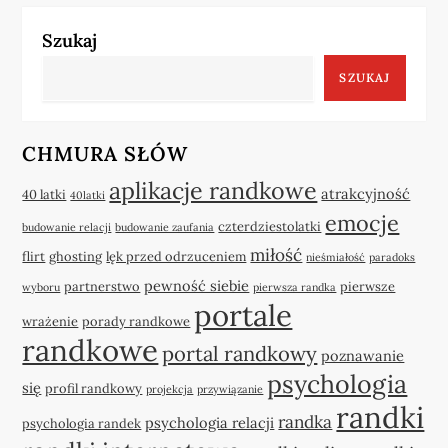
Szukaj
SZUKAJ
CHMURA SŁÓW
aplikacje randkowe
atrakcyjność
40 latki
40latki
emocje
czterdziestolatki
budowanie relacji
budowanie zaufania
miłość
flirt
ghosting
lęk przed odrzuceniem
nieśmiałość
paradoks
pewność siebie
partnerstwo
pierwsze
wyboru
pierwsza randka
portale
wrażenie
porady randkowe
randkowe
portal randkowy
poznawanie
psychologia
się
profil randkowy
projekcja
przywiązanie
randki
randka
psychologia relacji
psychologia randek