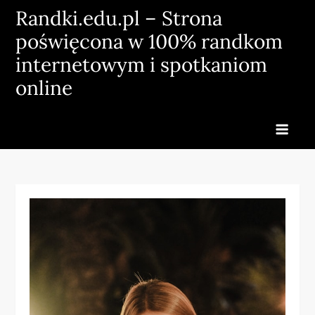
Skip
Randki.edu.pl – Strona
to
poświęcona w 100% randkom
content
internetowym i spotkaniom
online