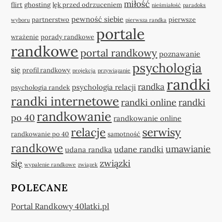
miłość
flirt
ghosting
lęk przed odrzuceniem
nieśmiałość
paradoks
pewność siebie
partnerstwo
pierwsze
wyboru
pierwsza randka
portale
wrażenie
porady randkowe
randkowe
portal randkowy
poznawanie
psychologia
się
profil randkowy
projekcja
przywiązanie
randki
randka
psychologia relacji
psychologia randek
randki internetowe
randki online
randki
randkowanie
po 40
randkowanie online
relacje
serwisy
randkowanie po 40
samotność
randkowe
umawianie
udane randki
udana randka
się
związki
wypalenie randkowe
związek
POLECANE
Portal Randkowy 40latki.pl