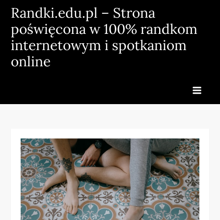
Skip
Randki.edu.pl – Strona
to
poświęcona w 100% randkom
content
internetowym i spotkaniom
online