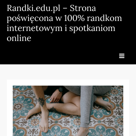
Skip
Randki.edu.pl – Strona
to
poświęcona w 100% randkom
content
internetowym i spotkaniom
online