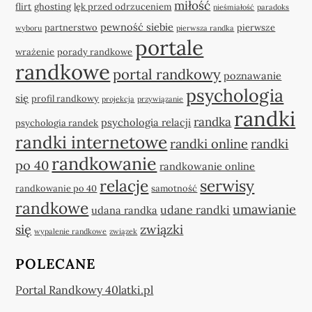
miłość
flirt
ghosting
lęk przed odrzuceniem
nieśmiałość
paradoks
pewność siebie
partnerstwo
pierwsze
wyboru
pierwsza randka
portale
wrażenie
porady randkowe
randkowe
portal randkowy
poznawanie
psychologia
się
profil randkowy
projekcja
przywiązanie
randki
randka
psychologia relacji
psychologia randek
randki internetowe
randki online
randki
randkowanie
po 40
randkowanie online
relacje
serwisy
randkowanie po 40
samotność
randkowe
umawianie
udane randki
udana randka
się
związki
wypalenie randkowe
związek
POLECANE
Portal Randkowy 40latki.pl