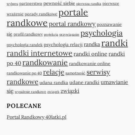
pewność siebie
partnerstwo
pierwsze
wyboru
pierwsza randka
portale
wrażenie
porady randkowe
randkowe
portal randkowy
poznawanie
psychologia
się
profil randkowy
projekcja
przywiązanie
randki
randka
psychologia relacji
psychologia randek
randki internetowe
randki online
randki
randkowanie
po 40
randkowanie online
relacje
serwisy
randkowanie po 40
samotność
randkowe
umawianie
udane randki
udana randka
się
związki
wypalenie randkowe
związek
POLECANE
Portal Randkowy 40latki.pl