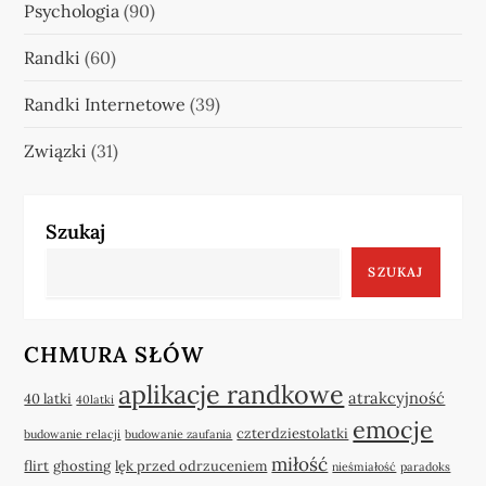
Psychologia
(90)
Randki
(60)
Randki Internetowe
(39)
Związki
(31)
Szukaj
SZUKAJ
CHMURA SŁÓW
aplikacje randkowe
atrakcyjność
40 latki
40latki
emocje
czterdziestolatki
budowanie relacji
budowanie zaufania
miłość
flirt
ghosting
lęk przed odrzuceniem
nieśmiałość
paradoks