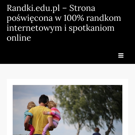
Skip
Randki.edu.pl – Strona
to
poświęcona w 100% randkom
content
internetowym i spotkaniom
online