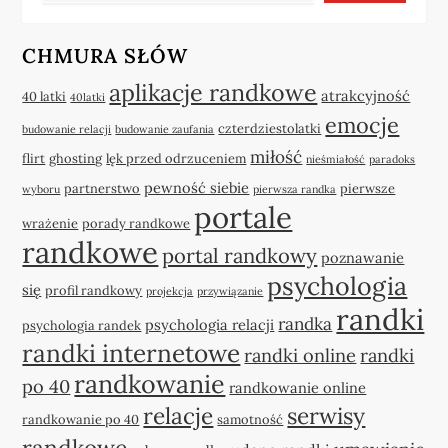
CHMURA SŁÓW
aplikacje randkowe
atrakcyjność
40 latki
40latki
emocje
czterdziestolatki
budowanie relacji
budowanie zaufania
miłość
flirt
ghosting
lęk przed odrzuceniem
nieśmiałość
paradoks
pewność siebie
partnerstwo
pierwsze
wyboru
pierwsza randka
portale
wrażenie
porady randkowe
randkowe
portal randkowy
poznawanie
psychologia
się
profil randkowy
projekcja
przywiązanie
randki
randka
psychologia relacji
psychologia randek
randki internetowe
randki online
randki
randkowanie
po 40
randkowanie online
relacje
serwisy
randkowanie po 40
samotność
randkowe