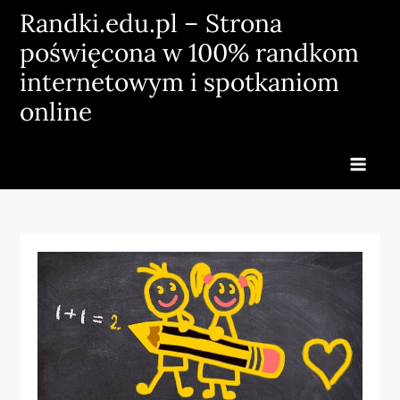
Skip
Randki.edu.pl – Strona
to
poświęcona w 100% randkom
content
internetowym i spotkaniom
online