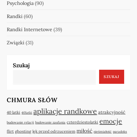
Psychologia
(90)
Randki
(60)
Randki Internetowe
(39)
Związki
(31)
Szukaj
SZUKAJ
CHMURA SŁÓW
aplikacje randkowe
atrakcyjność
40 latki
40latki
emocje
czterdziestolatki
budowanie relacji
budowanie zaufania
miłość
flirt
ghosting
lęk przed odrzuceniem
nieśmiałość
paradoks