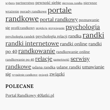
pewność siebie
partnerstwo
pierwsze
wyboru
pierwsza randka
portale
wrażenie
porady randkowe
randkowe
portal randkowy
poznawanie
psychologia
się
profil randkowy
projekcja
przywiązanie
randki
randka
psychologia relacji
psychologia randek
randki internetowe
randki online
randki
randkowanie
po 40
randkowanie online
relacje
serwisy
randkowanie po 40
samotność
randkowe
umawianie
udane randki
udana randka
się
związki
wypalenie randkowe
związek
POLECANE
Portal Randkowy 40latki.pl