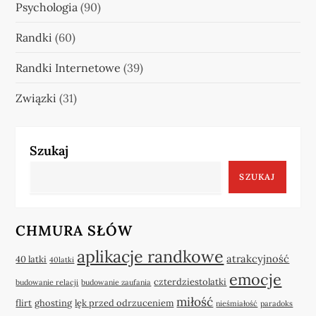
Psychologia
(90)
Randki
(60)
Randki Internetowe
(39)
Związki
(31)
Szukaj
SZUKAJ
CHMURA SŁÓW
aplikacje randkowe
atrakcyjność
40 latki
40latki
emocje
czterdziestolatki
budowanie relacji
budowanie zaufania
miłość
flirt
ghosting
lęk przed odrzuceniem
nieśmiałość
paradoks