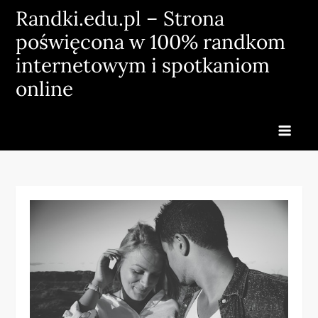
Skip
Randki.edu.pl – Strona
to
poświęcona w 100% randkom
content
internetowym i spotkaniom
online