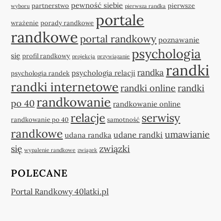
pewność siebie
partnerstwo
pierwsze
wyboru
pierwsza randka
portale
wrażenie
porady randkowe
randkowe
portal randkowy
poznawanie
psychologia
się
profil randkowy
projekcja
przywiązanie
randki
randka
psychologia relacji
psychologia randek
randki internetowe
randki online
randki
randkowanie
po 40
randkowanie online
relacje
serwisy
randkowanie po 40
samotność
randkowe
umawianie
udane randki
udana randka
się
związki
wypalenie randkowe
związek
POLECANE
Portal Randkowy 40latki.pl