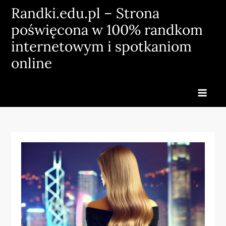
Skip
Randki.edu.pl – Strona
to
poświęcona w 100% randkom
content
internetowym i spotkaniom
online