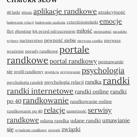
aplikacje randkowe
atrakcyjność
40 latki
40latki
emocje
czterdziestolatki
budowanie relacji
budowanie zaufania
miłość
flirt
ghosting
lęk przed odrzuceniem
nieśmiałość
paradoks
pewność siebie
partnerstwo
pierwsze
wyboru
pierwsza randka
portale
wrażenie
porady randkowe
randkowe
portal randkowy
poznawanie
psychologia
się
profil randkowy
projekcja
przywiązanie
randki
randka
psychologia relacji
psychologia randek
randki internetowe
randki online
randki
randkowanie
po 40
randkowanie online
relacje
serwisy
randkowanie po 40
samotność
randkowe
umawianie
udane randki
udana randka
się
związki
wypalenie randkowe
związek